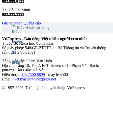
083.888.0123
Tp. Hồ Chí Minh
082.233.3555
Gửi tòa soạn
Quảng cáo
Điều khoản sử dụng
VnExpress - Báo tiếng Việt nhiều người xem nhất
Thuộc Bộ Khoa học Công nghệ
Số giấy phép: 548/GP-BTTTT do Bộ Thông tin và Truyền thông
cấp ngày 24/08/2021
Tổng biên tập: Phạm Văn Hiếu
Địa chỉ: Tầng 10, Tòa A FPT Tower, số 10 Phạm Văn Bạch,
phường Cầu Giấy, Hà Nội
Điện thoại:
024 7300 8899
- máy lẻ 4500
Email:
webmaster@vnexpress.net
© 1997-2026. Toàn bộ bản quyền thuộc VnExpress