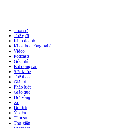
Thời sự
Thế giới
Kinh doanh
Khoa học công nghệ
Video
Podcasts
Góc nhìn
Bất động sản
Sức khỏe
Thể thao
Giải trí
Pháp luật
Giáo dục
Đời sống
Xe
Du lịch
Ý kiến
Tâm sự
Thư giãn