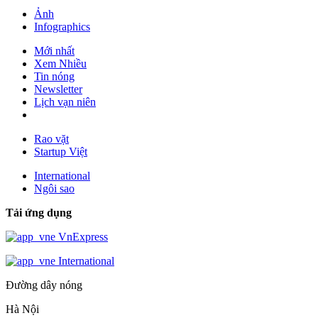
Ảnh
Infographics
Mới nhất
Xem Nhiều
Tin nóng
Newsletter
Lịch vạn niên
Rao vặt
Startup Việt
International
Ngôi sao
Tải ứng dụng
VnExpress
International
Đường dây nóng
Hà Nội