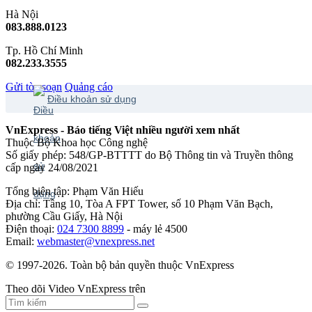
Hà Nội
083.888.0123
Tp. Hồ Chí Minh
082.233.3555
Gửi tòa soạn
Quảng cáo
Điều khoản sử dụng
VnExpress - Báo tiếng Việt nhiều người xem nhất
Thuộc Bộ Khoa học Công nghệ
Số giấy phép: 548/GP-BTTTT do Bộ Thông tin và Truyền thông
cấp ngày 24/08/2021
Tổng biên tập: Phạm Văn Hiếu
Địa chỉ: Tầng 10, Tòa A FPT Tower, số 10 Phạm Văn Bạch,
phường Cầu Giấy, Hà Nội
Điện thoại:
024 7300 8899
- máy lẻ 4500
Email:
webmaster@vnexpress.net
© 1997-2026. Toàn bộ bản quyền thuộc VnExpress
Theo dõi Video VnExpress trên