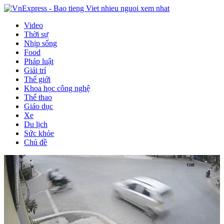
Video
Thời sự
Nhịp sống
Food
Pháp luật
Giải trí
Thế giới
Khoa học công nghệ
Thể thao
Giáo dục
Xe
Du lịch
Sức khỏe
Chủ đề