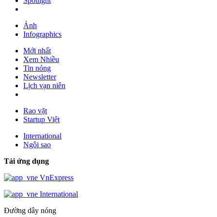
Spotlight
Ảnh
Infographics
Mới nhất
Xem Nhiều
Tin nóng
Newsletter
Lịch vạn niên
Rao vặt
Startup Việt
International
Ngôi sao
Tải ứng dụng
VnExpress
International
Đường dây nóng