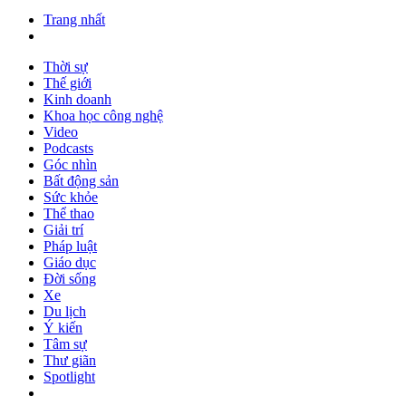
Trang nhất
Thời sự
Thế giới
Kinh doanh
Khoa học công nghệ
Video
Podcasts
Góc nhìn
Bất động sản
Sức khỏe
Thể thao
Giải trí
Pháp luật
Giáo dục
Đời sống
Xe
Du lịch
Ý kiến
Tâm sự
Thư giãn
Spotlight