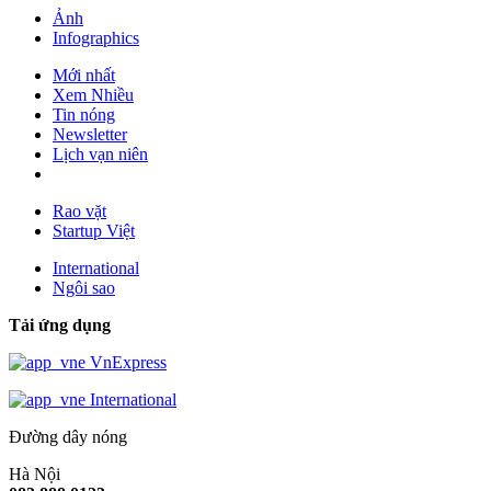
Ảnh
Infographics
Mới nhất
Xem Nhiều
Tin nóng
Newsletter
Lịch vạn niên
Rao vặt
Startup Việt
International
Ngôi sao
Tải ứng dụng
VnExpress
International
Đường dây nóng
Hà Nội