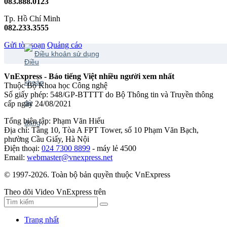
083.888.0123
Tp. Hồ Chí Minh
082.233.3555
Gửi tòa soạn
Quảng cáo
Điều khoản sử dụng
VnExpress - Báo tiếng Việt nhiều người xem nhất
Thuộc Bộ Khoa học Công nghệ
Số giấy phép: 548/GP-BTTTT do Bộ Thông tin và Truyền thông
cấp ngày 24/08/2021
Tổng biên tập: Phạm Văn Hiếu
Địa chỉ: Tầng 10, Tòa A FPT Tower, số 10 Phạm Văn Bạch,
phường Cầu Giấy, Hà Nội
Điện thoại:
024 7300 8899
- máy lẻ 4500
Email:
webmaster@vnexpress.net
© 1997-2026. Toàn bộ bản quyền thuộc VnExpress
Theo dõi Video VnExpress trên
Trang nhất