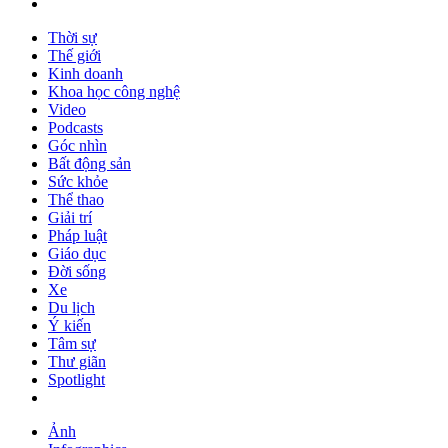
Thời sự
Thế giới
Kinh doanh
Khoa học công nghệ
Video
Podcasts
Góc nhìn
Bất động sản
Sức khỏe
Thể thao
Giải trí
Pháp luật
Giáo dục
Đời sống
Xe
Du lịch
Ý kiến
Tâm sự
Thư giãn
Spotlight
Ảnh