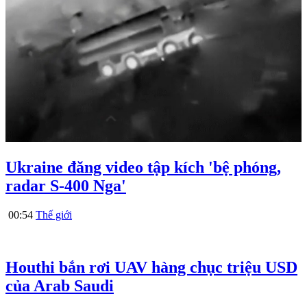
Ukraine đăng video tập kích 'bệ phóng,
radar S-400 Nga'
00:54
Thế giới
Houthi bắn rơi UAV hàng chục triệu USD
của Arab Saudi