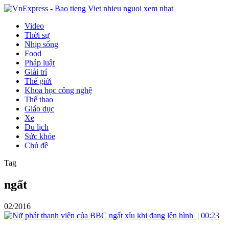
Video
Thời sự
Nhịp sống
Food
Pháp luật
Giải trí
Thế giới
Khoa học công nghệ
Thể thao
Giáo dục
Xe
Du lịch
Sức khỏe
Chủ đề
Tag
ngất
02/2016
|
00:23