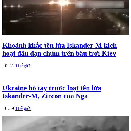
Khoảnh khắc tên lửa Iskander-M kích
hoạt đầu đạn chùm trên bầu trời Kiev
01:51
Thế giới
Ukraine bó tay trước loạt tên lửa
Iskander-M, Zircon của Nga
01:39
Thế giới