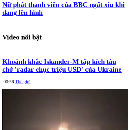
Nữ phát thanh viên của BBC ngất xỉu khi
đang lên hình
Video nổi bật
Khoảnh khắc Iskander-M tập kích tàu
chở 'radar chục triệu USD' của Ukraine
00:56
Thế giới