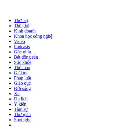
Thời sự
Thế giới
Kinh doanh
Khoa học công nghệ
Video
Podcasts
Góc nhìn
Bất động sản
Sức khỏe
Thể thao
Giải trí
Pháp luật
Giáo dục
Đời sống
Xe
Du lịch
Ý kiến
Tâm sự
Thư giãn
Spotlight