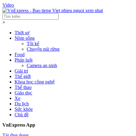
Video
×
Thời sự
Nhịp sống
Tôi kể
Chuyện núi rừng
Food
Pháp luật
Camera an ninh
Giải trí
Thế giới
Khoa học công nghệ
Thể thao
Giáo dục
Xe
Du lịch
Sức khỏe
Chủ đề
VnExpress App
Tải ứng dụng