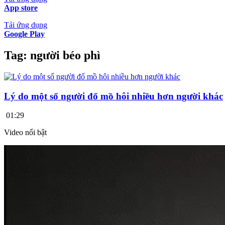
App store
Tải ứng dụng
Google Play
Tag:
người béo phì
Lý do một số người đổ mồ hôi nhiều hơn người khác
01:29
Video nổi bật