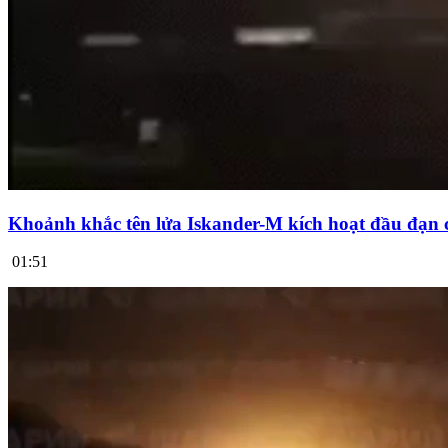
Khoảnh khắc tên lửa Iskander-M kích hoạt đầu đạn 
01:51