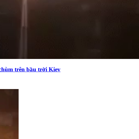
chùm trên bầu trời Kiev