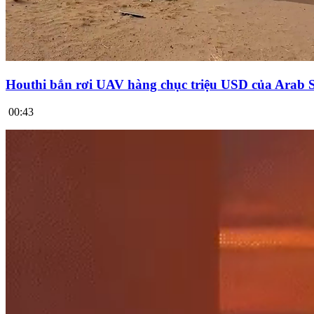
Houthi bắn rơi UAV hàng chục triệu USD của Arab 
00:43