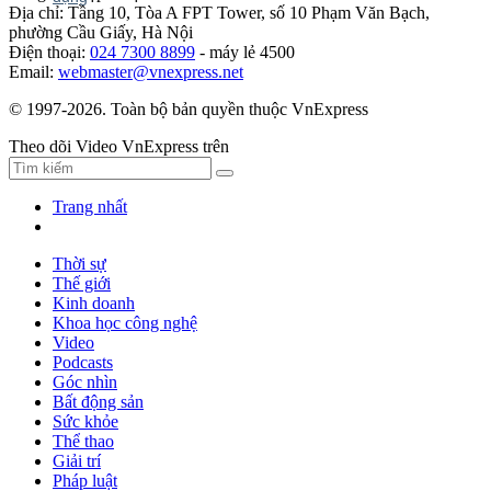
Địa chỉ: Tầng 10, Tòa A FPT Tower, số 10 Phạm Văn Bạch,
phường Cầu Giấy, Hà Nội
Điện thoại:
024 7300 8899
- máy lẻ 4500
Email:
webmaster@vnexpress.net
© 1997-2026. Toàn bộ bản quyền thuộc VnExpress
Theo dõi Video VnExpress trên
Trang nhất
Thời sự
Thế giới
Kinh doanh
Khoa học công nghệ
Video
Podcasts
Góc nhìn
Bất động sản
Sức khỏe
Thể thao
Giải trí
Pháp luật