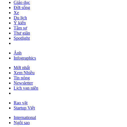
Giáo dục
Đời sống
Xe
Du lịch
Ý kiến
Tâm sự
Thư giãn
Spotlight
Ảnh
Infographics
Mới nhất
Xem Nhiều
Tin nóng
Newsletter
Lịch vạn niên
Rao vặt
Startup Việt
International
Ngôi sao