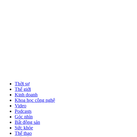
Thời sự
Thế giới
Kinh doanh
Khoa học công nghệ
Video
Podcasts
Góc nhìn
Bất động sản
Sức khỏe
Thể thao