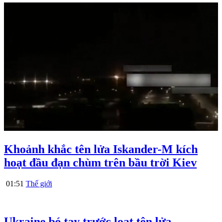
Khoảnh khắc tên lửa Iskander-M kích
hoạt đầu đạn chùm trên bầu trời Kiev
01:51
Thế giới
Ukraine bó tay trước loạt tên lửa