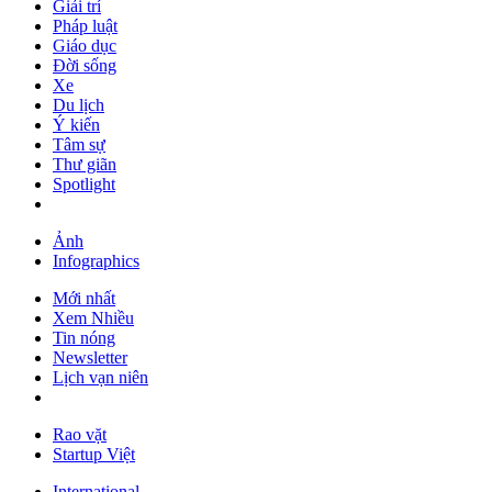
Giải trí
Pháp luật
Giáo dục
Đời sống
Xe
Du lịch
Ý kiến
Tâm sự
Thư giãn
Spotlight
Ảnh
Infographics
Mới nhất
Xem Nhiều
Tin nóng
Newsletter
Lịch vạn niên
Rao vặt
Startup Việt
International