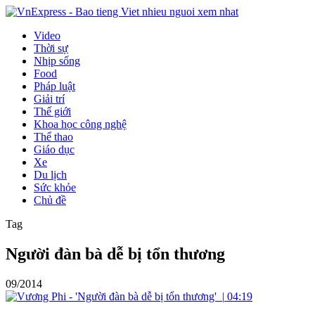
Video
Thời sự
Nhịp sống
Food
Pháp luật
Giải trí
Thế giới
Khoa học công nghệ
Thể thao
Giáo dục
Xe
Du lịch
Sức khỏe
Chủ đề
Tag
Người đàn bà dễ bị tổn thương
09/2014
|
04:19