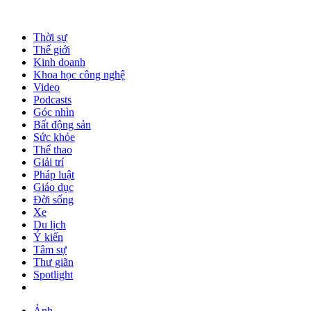
Thời sự
Thế giới
Kinh doanh
Khoa học công nghệ
Video
Podcasts
Góc nhìn
Bất động sản
Sức khỏe
Thể thao
Giải trí
Pháp luật
Giáo dục
Đời sống
Xe
Du lịch
Ý kiến
Tâm sự
Thư giãn
Spotlight
Ảnh