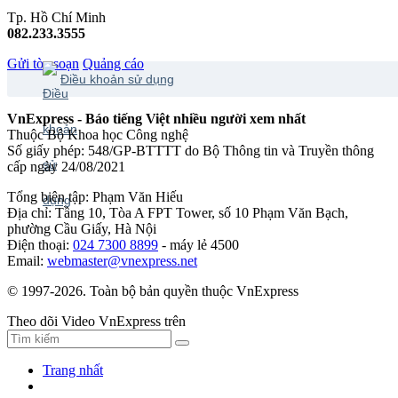
Tp. Hồ Chí Minh
082.233.3555
Gửi tòa soạn
Quảng cáo
Điều khoản sử dụng
VnExpress - Báo tiếng Việt nhiều người xem nhất
Thuộc Bộ Khoa học Công nghệ
Số giấy phép: 548/GP-BTTTT do Bộ Thông tin và Truyền thông
cấp ngày 24/08/2021
Tổng biên tập: Phạm Văn Hiếu
Địa chỉ: Tầng 10, Tòa A FPT Tower, số 10 Phạm Văn Bạch,
phường Cầu Giấy, Hà Nội
Điện thoại:
024 7300 8899
- máy lẻ 4500
Email:
webmaster@vnexpress.net
© 1997-2026. Toàn bộ bản quyền thuộc VnExpress
Theo dõi Video VnExpress trên
Trang nhất