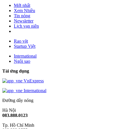
Mới nhất
Xem Nhiều
Tin nóng
Newsletter
Lịch vạn niên
Rao vặt
Startup Việt
International
Ngôi sao
Tải ứng dụng
VnExpress
International
Đường dây nóng
Hà Nội
083.888.0123
Tp. Hồ Chí Minh