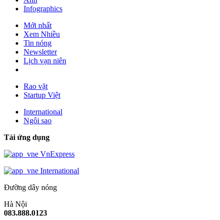
Infographics
Mới nhất
Xem Nhiều
Tin nóng
Newsletter
Lịch vạn niên
Rao vặt
Startup Việt
International
Ngôi sao
Tải ứng dụng
VnExpress
International
Đường dây nóng
Hà Nội
083.888.0123