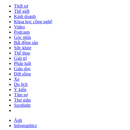
Thời sự
Thế giới
Kinh doanh
Khoa học công nghệ
Video
Podcasts
Góc nhìn
Bất động sản
Sức khỏe
Thể thao
Giải trí
Pháp luật
Giáo dục
Đời sống
Xe
Du lịch
Ý kiến
Tâm sự
Thư giãn
Spotlight
Ảnh
Infographics