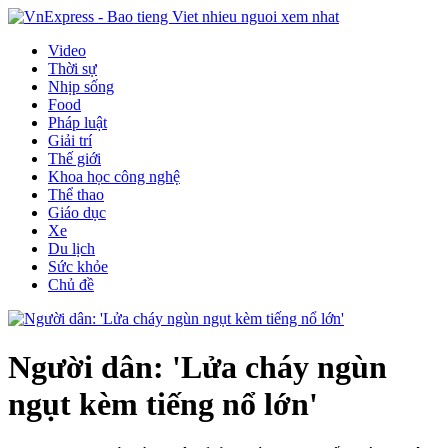
Video
Thời sự
Nhịp sống
Food
Pháp luật
Giải trí
Thế giới
Khoa học công nghệ
Thể thao
Giáo dục
Xe
Du lịch
Sức khỏe
Chủ đề
Người dân: 'Lửa cháy ngùn
ngụt kèm tiếng nổ lớn'