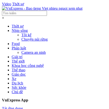
Video
Thời sự
×
Thời sự
Nhịp sống
Tôi kể
Chuyện núi rừng
Food
Pháp luật
Camera an ninh
Giải trí
Thế giới
Khoa học công nghệ
Thể thao
Giáo dục
Xe
Du lịch
Sức khỏe
Chủ đề
VnExpress App
Tải ứng dụng