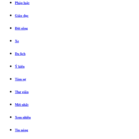
Pháp luật
Giáo dục
Đời sống
Xe
Du lịch
Ý kiến
Tâm sự
Thư giãn
Mới nhất
Xem nhiều
Tin nóng