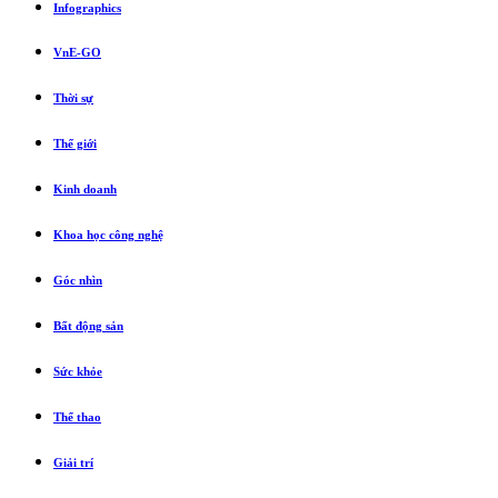
Infographics
VnE-GO
Thời sự
Thế giới
Kinh doanh
Khoa học công nghệ
Góc nhìn
Bất động sản
Sức khỏe
Thể thao
Giải trí