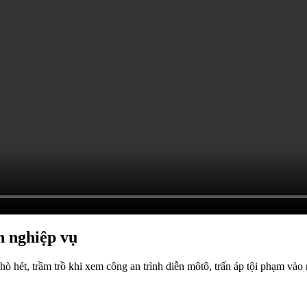
n nghiệp vụ
 hét, trầm trồ khi xem công an trình diễn môtô, trấn áp tội phạm vào 