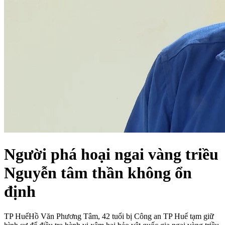
Người phá hoại ngai vàng triều
Nguyễn tâm thần không ổn
định
TP Huế
Hồ Văn Phương Tâm, 42 tuổi bị Công an TP Huế tạm giữ