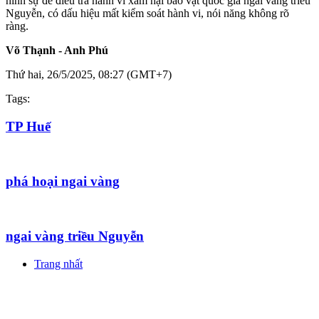
hình sự để điều tra hành vi xâm hại bảo vật quốc gia ngai vàng triều
Nguyễn, có dấu hiệu mất kiểm soát hành vi, nói năng không rõ
ràng.
Võ Thạnh - Anh Phú
Thứ hai, 26/5/2025, 08:27 (GMT+7)
Tags:
TP Huế
phá hoại ngai vàng
ngai vàng triều Nguyễn
Trang nhất