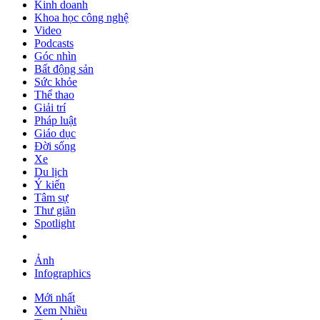
Kinh doanh
Khoa học công nghệ
Video
Podcasts
Góc nhìn
Bất động sản
Sức khỏe
Thể thao
Giải trí
Pháp luật
Giáo dục
Đời sống
Xe
Du lịch
Ý kiến
Tâm sự
Thư giãn
Spotlight
Ảnh
Infographics
Mới nhất
Xem Nhiều