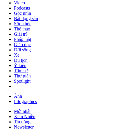
Video
Podcasts
Góc nhìn
Bất động sản
Sức khỏe
Thể thao
Giải trí
Pháp luật
Giáo dục
Đời sống
Xe
Du lịch
Ý kiến
Tâm sự
Thư giãn
Spotlight
Ảnh
Infographics
Mới nhất
Xem Nhiều
Tin nóng
Newsletter