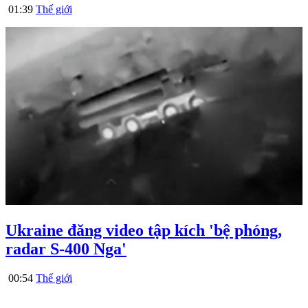
01:39
Thế giới
Ukraine đăng video tập kích 'bệ phóng,
radar S-400 Nga'
00:54
Thế giới