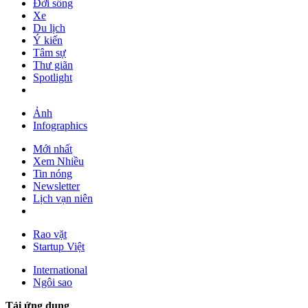
Đời sống
Xe
Du lịch
Ý kiến
Tâm sự
Thư giãn
Spotlight
Ảnh
Infographics
Mới nhất
Xem Nhiều
Tin nóng
Newsletter
Lịch vạn niên
Rao vặt
Startup Việt
International
Ngôi sao
Tải ứng dụng