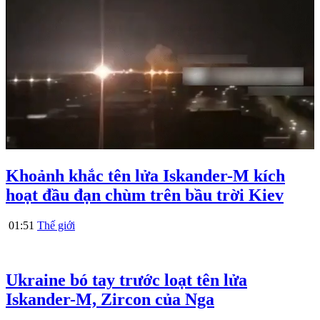
Khoảnh khắc tên lửa Iskander-M kích
hoạt đầu đạn chùm trên bầu trời Kiev
01:51
Thế giới
Ukraine bó tay trước loạt tên lửa
Iskander-M, Zircon của Nga