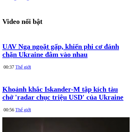
Video nổi bật
UAV Nga ngoặt gấp, khiến phi cơ đánh
chặn Ukraine đâm vào nhau
00:37
Thế giới
Khoảnh khắc Iskander-M tập kích tàu
chở 'radar chục triệu USD' của Ukraine
00:56
Thế giới