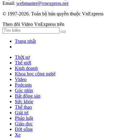
Email:
webmaster@vnexpress.net
© 1997-2026. Toàn bộ bản quyền thuộc VnExpress
Theo dõi Video VnExpress trên
Trang nhất
Thời sự
Thế giới
Kinh doanh
Khoa học công nghệ
Video
Podcasts
Góc nhìn
Bất động sản
Sức khỏe
Thể thao
Giải trí
Pháp luật
Giáo dục
Đời sống
Xe