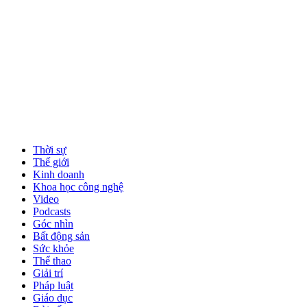
Thời sự
Thế giới
Kinh doanh
Khoa học công nghệ
Video
Podcasts
Góc nhìn
Bất động sản
Sức khỏe
Thể thao
Giải trí
Pháp luật
Giáo dục