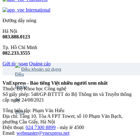
International
Đường dây nóng
Hà Nội
083.888.0123
Tp. Hồ Chí Minh
082.233.3555
Gửi tòa soạn
Quảng cáo
Điều khoản sử dụng
VnExpress - Báo tiếng Việt nhiều người xem nhất
Thuộc Bộ Khoa học Công nghệ
Số giấy phép: 548/GP-BTTTT do Bộ Thông tin và Truyền thông
cấp ngày 24/08/2021
Tổng biên tập: Phạm Văn Hiếu
Địa chỉ: Tầng 10, Tòa A FPT Tower, số 10 Phạm Văn Bạch,
phường Cầu Giấy, Hà Nội
Điện thoại:
024 7300 8899
- máy lẻ 4500
Email:
webmaster@vnexpress.net