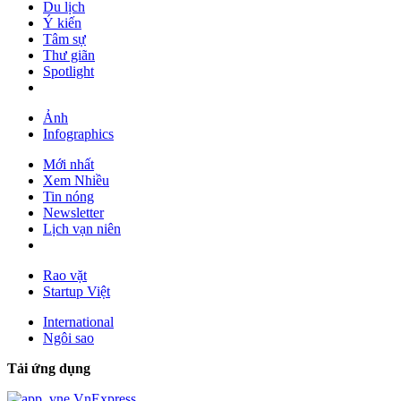
Du lịch
Ý kiến
Tâm sự
Thư giãn
Spotlight
Ảnh
Infographics
Mới nhất
Xem Nhiều
Tin nóng
Newsletter
Lịch vạn niên
Rao vặt
Startup Việt
International
Ngôi sao
Tải ứng dụng
VnExpress