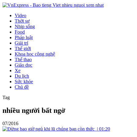
Video
Thời sự
Nhịp sống
Food
Pháp luật
Giải trí
Thế giới
Khoa học công nghệ
Thể thao
Giáo dục
Xe
Du lịch
Sức khỏe
Chủ đề
Tag
nhiều người bất ngờ
07/2016
|
01:20