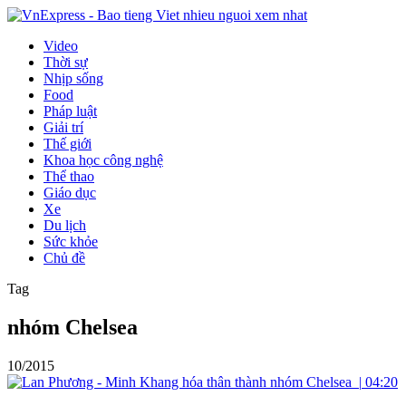
Video
Thời sự
Nhịp sống
Food
Pháp luật
Giải trí
Thế giới
Khoa học công nghệ
Thể thao
Giáo dục
Xe
Du lịch
Sức khỏe
Chủ đề
Tag
nhóm Chelsea
10/2015
|
04:20