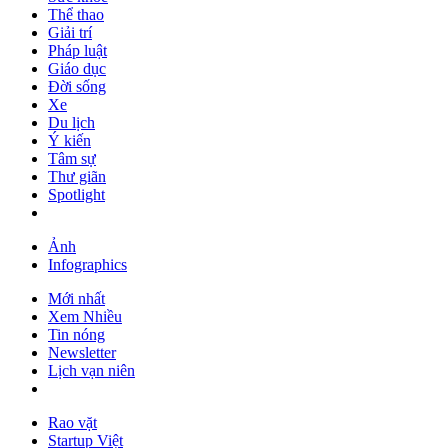
Thể thao
Giải trí
Pháp luật
Giáo dục
Đời sống
Xe
Du lịch
Ý kiến
Tâm sự
Thư giãn
Spotlight
Ảnh
Infographics
Mới nhất
Xem Nhiều
Tin nóng
Newsletter
Lịch vạn niên
Rao vặt
Startup Việt