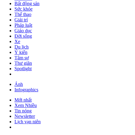
Bất động sản
Sức khỏe
Thể thao
Giải trí
Pháp luật
Giáo dục
Đời sống
Xe
Du lịch
Ý kiến
Tâm sự
Thư giãn
Spotlight
Ảnh
Infographics
Mới nhất
Xem Nhiều
Tin nóng
Newsletter
Lịch vạn niên