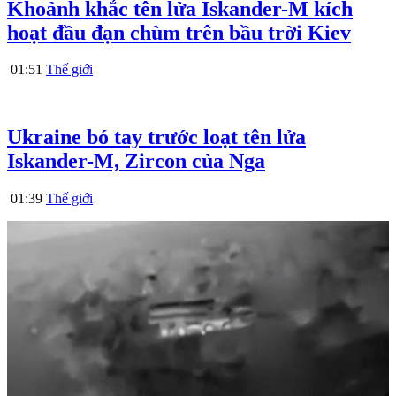
Khoảnh khắc tên lửa Iskander-M kích
hoạt đầu đạn chùm trên bầu trời Kiev
01:51
Thế giới
Ukraine bó tay trước loạt tên lửa
Iskander-M, Zircon của Nga
01:39
Thế giới