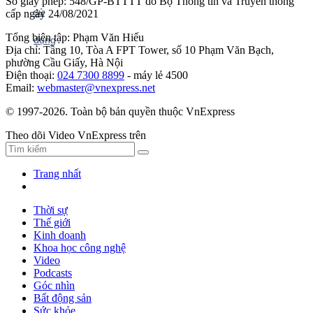
Số giấy phép: 548/GP-BTTTT do Bộ Thông tin và Truyền thông
cấp ngày 24/08/2021
Tổng biên tập: Phạm Văn Hiếu
Địa chỉ: Tầng 10, Tòa A FPT Tower, số 10 Phạm Văn Bạch,
phường Cầu Giấy, Hà Nội
Điện thoại:
024 7300 8899
- máy lẻ 4500
Email:
webmaster@vnexpress.net
© 1997-2026. Toàn bộ bản quyền thuộc VnExpress
Theo dõi Video VnExpress trên
Trang nhất
Thời sự
Thế giới
Kinh doanh
Khoa học công nghệ
Video
Podcasts
Góc nhìn
Bất động sản
Sức khỏe