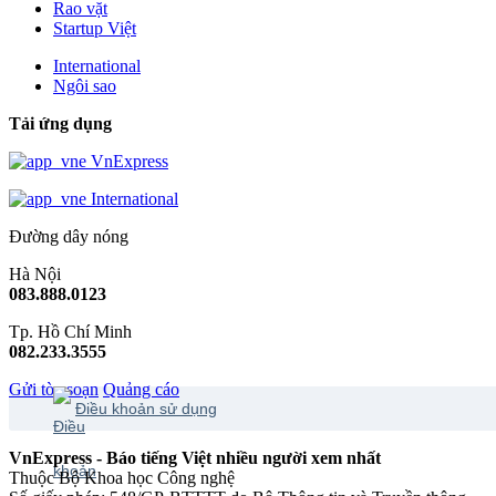
Rao vặt
Startup Việt
International
Ngôi sao
Tải ứng dụng
VnExpress
International
Đường dây nóng
Hà Nội
083.888.0123
Tp. Hồ Chí Minh
082.233.3555
Gửi tòa soạn
Quảng cáo
Điều khoản sử dụng
VnExpress - Báo tiếng Việt nhiều người xem nhất
Thuộc Bộ Khoa học Công nghệ