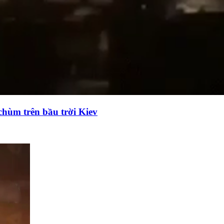
chùm trên bầu trời Kiev