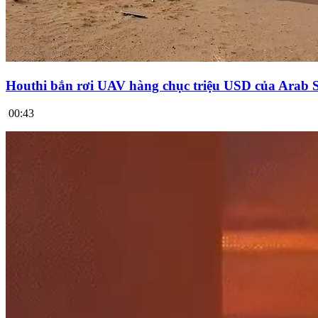
Houthi bắn rơi UAV hàng chục triệu USD của Arab 
00:43