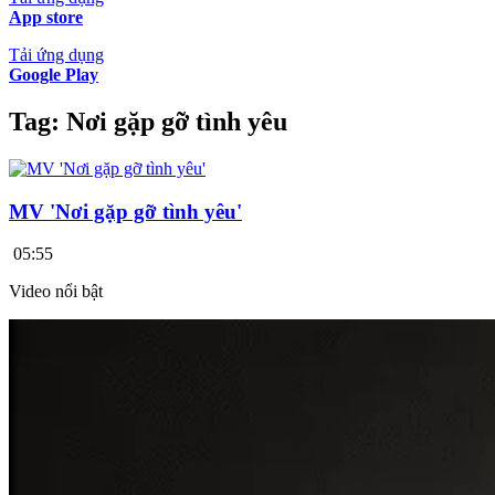
App store
Tải ứng dụng
Google Play
Tag:
Nơi gặp gỡ tình yêu
MV 'Nơi gặp gỡ tình yêu'
05:55
Video nổi bật