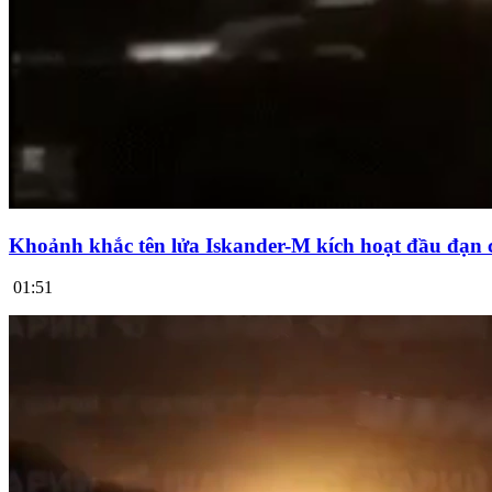
Khoảnh khắc tên lửa Iskander-M kích hoạt đầu đạn 
01:51