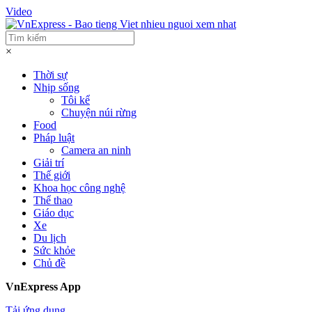
Video
×
Thời sự
Nhịp sống
Tôi kể
Chuyện núi rừng
Food
Pháp luật
Camera an ninh
Giải trí
Thế giới
Khoa học công nghệ
Thể thao
Giáo dục
Xe
Du lịch
Sức khỏe
Chủ đề
VnExpress App
Tải ứng dụng