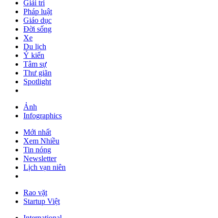
Giải trí
Pháp luật
Giáo dục
Đời sống
Xe
Du lịch
Ý kiến
Tâm sự
Thư giãn
Spotlight
Ảnh
Infographics
Mới nhất
Xem Nhiều
Tin nóng
Newsletter
Lịch vạn niên
Rao vặt
Startup Việt
International