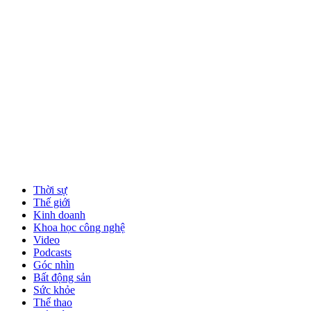
Thời sự
Thế giới
Kinh doanh
Khoa học công nghệ
Video
Podcasts
Góc nhìn
Bất động sản
Sức khỏe
Thể thao