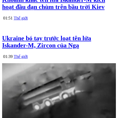
hoạt đầu đạn chùm trên bầu trời Kiev
01:51
Thế giới
Ukraine bó tay trước loạt tên lửa
Iskander-M, Zircon của Nga
01:39
Thế giới