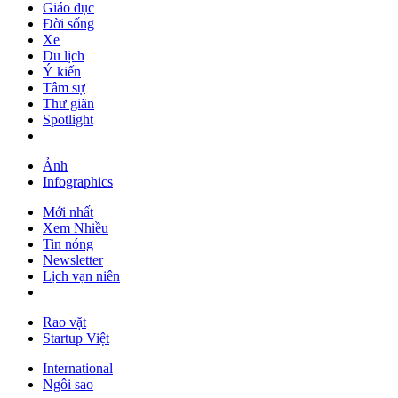
Giáo dục
Đời sống
Xe
Du lịch
Ý kiến
Tâm sự
Thư giãn
Spotlight
Ảnh
Infographics
Mới nhất
Xem Nhiều
Tin nóng
Newsletter
Lịch vạn niên
Rao vặt
Startup Việt
International
Ngôi sao