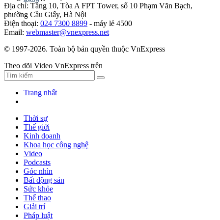
Địa chỉ: Tầng 10, Tòa A FPT Tower, số 10 Phạm Văn Bạch,
phường Cầu Giấy, Hà Nội
Điện thoại:
024 7300 8899
- máy lẻ 4500
Email:
webmaster@vnexpress.net
© 1997-2026. Toàn bộ bản quyền thuộc VnExpress
Theo dõi Video VnExpress trên
Trang nhất
Thời sự
Thế giới
Kinh doanh
Khoa học công nghệ
Video
Podcasts
Góc nhìn
Bất động sản
Sức khỏe
Thể thao
Giải trí
Pháp luật