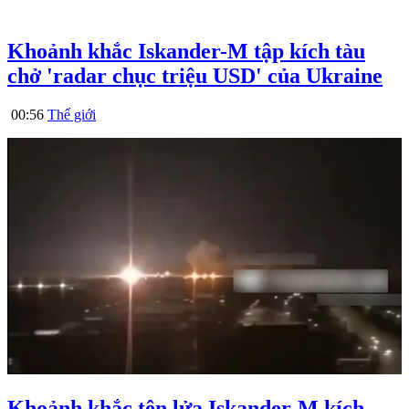
Khoảnh khắc Iskander-M tập kích tàu
chở 'radar chục triệu USD' của Ukraine
00:56
Thế giới
Khoảnh khắc tên lửa Iskander-M kích