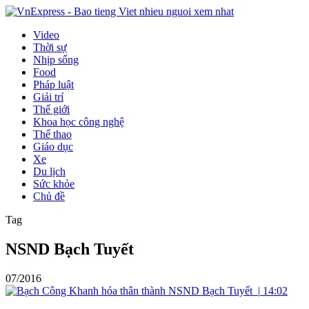
Video
Thời sự
Nhịp sống
Food
Pháp luật
Giải trí
Thế giới
Khoa học công nghệ
Thể thao
Giáo dục
Xe
Du lịch
Sức khỏe
Chủ đề
Tag
NSND Bạch Tuyết
07/2016
|
14:02