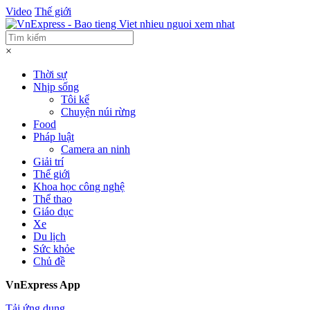
Video
Thế giới
×
Thời sự
Nhịp sống
Tôi kể
Chuyện núi rừng
Food
Pháp luật
Camera an ninh
Giải trí
Thế giới
Khoa học công nghệ
Thể thao
Giáo dục
Xe
Du lịch
Sức khỏe
Chủ đề
VnExpress App
Tải ứng dụng