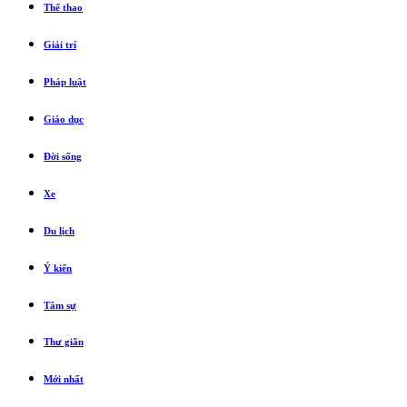
Thể thao
Giải trí
Pháp luật
Giáo dục
Đời sống
Xe
Du lịch
Ý kiến
Tâm sự
Thư giãn
Mới nhất