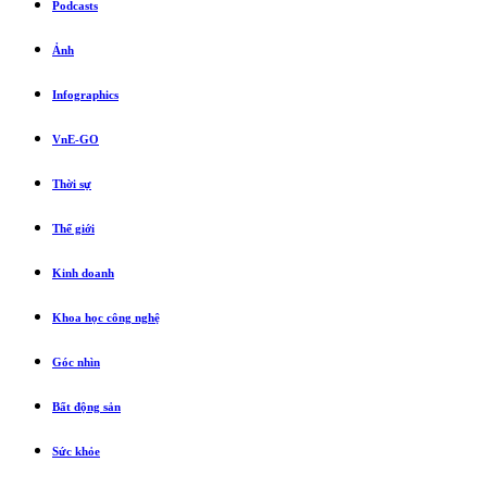
Podcasts
Ảnh
Infographics
VnE-GO
Thời sự
Thế giới
Kinh doanh
Khoa học công nghệ
Góc nhìn
Bất động sản
Sức khỏe