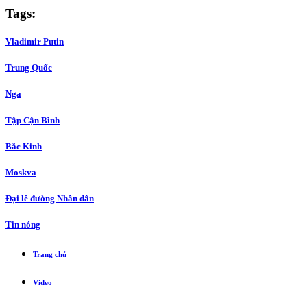
Tags:
Vladimir Putin
Trung Quốc
Nga
Tập Cận Bình
Bắc Kinh
Moskva
Đại lễ đường Nhân dân
Tin nóng
Trang chủ
Video