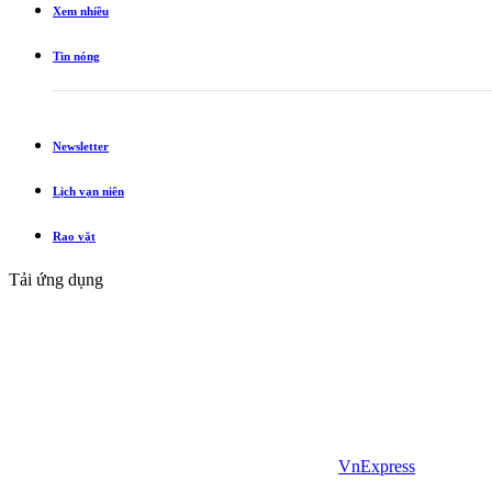
Xem nhiều
Tin nóng
Newsletter
Lịch vạn niên
Rao vặt
Tải ứng dụng
VnExpress