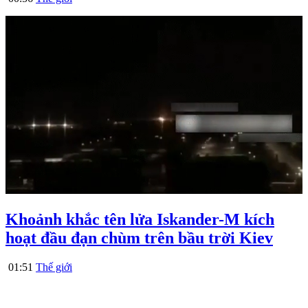
Khoảnh khắc tên lửa Iskander-M kích
hoạt đầu đạn chùm trên bầu trời Kiev
01:51
Thế giới