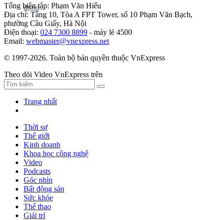
Tổng biên tập: Phạm Văn Hiếu
Địa chỉ: Tầng 10, Tòa A FPT Tower, số 10 Phạm Văn Bạch,
phường Cầu Giấy, Hà Nội
Điện thoại:
024 7300 8899
- máy lẻ 4500
Email:
webmaster@vnexpress.net
© 1997-2026. Toàn bộ bản quyền thuộc VnExpress
Theo dõi Video VnExpress trên
Trang nhất
Thời sự
Thế giới
Kinh doanh
Khoa học công nghệ
Video
Podcasts
Góc nhìn
Bất động sản
Sức khỏe
Thể thao
Giải trí