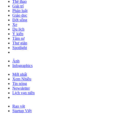
Thể thao
Giải trí
Pháp luật
Giáo dục
Đời sống
Xe
Du lịch
Ý kiến
Tâm sự
Thư giãn
Spotlight
Ảnh
Infographics
Mới nhất
Xem Nhiều
Tin nóng
Newsletter
Lịch vạn niên
Rao vặt
Startup Việt