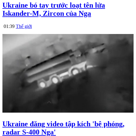
Ukraine bó tay trước loạt tên lửa
Iskander-M, Zircon của Nga
01:39
Thế giới
Ukraine đăng video tập kích 'bệ phóng,
radar S-400 Nga'