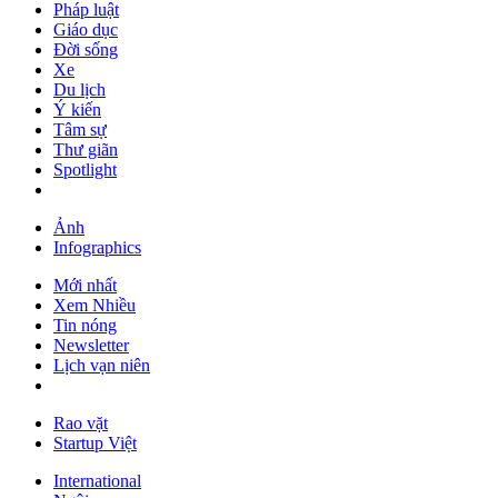
Pháp luật
Giáo dục
Đời sống
Xe
Du lịch
Ý kiến
Tâm sự
Thư giãn
Spotlight
Ảnh
Infographics
Mới nhất
Xem Nhiều
Tin nóng
Newsletter
Lịch vạn niên
Rao vặt
Startup Việt
International