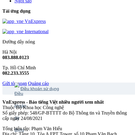
Ngôi sao
Tải ứng dụng
VnExpress
International
Đường dây nóng
Hà Nội
083.888.0123
Tp. Hồ Chí Minh
082.233.3555
Gửi tòa soạn
Quảng cáo
Điều khoản sử dụng
VnExpress - Báo tiếng Việt nhiều người xem nhất
Thuộc Bộ Khoa học Công nghệ
Số giấy phép: 548/GP-BTTTT do Bộ Thông tin và Truyền thông
cấp ngày 24/08/2021
Tổng biên tập: Phạm Văn Hiếu
Địa chỉ: Tầng 10, Tòa A FPT Tower, số 10 Phạm Văn Bạch,