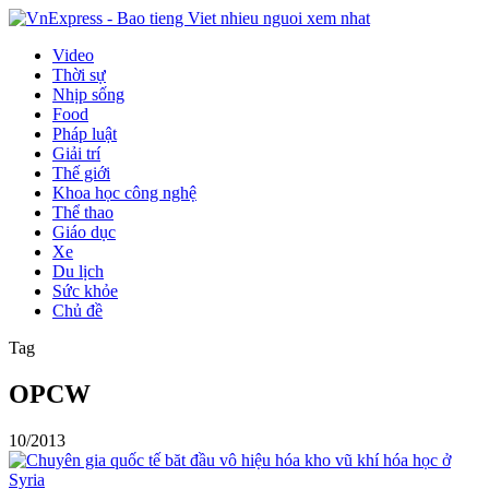
Video
Thời sự
Nhịp sống
Food
Pháp luật
Giải trí
Thế giới
Khoa học công nghệ
Thể thao
Giáo dục
Xe
Du lịch
Sức khỏe
Chủ đề
Tag
OPCW
10/2013