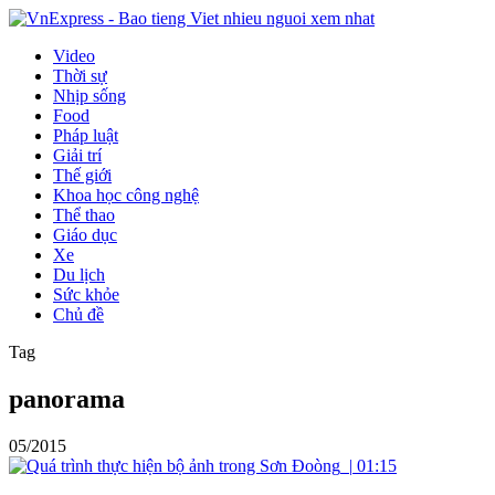
Video
Thời sự
Nhịp sống
Food
Pháp luật
Giải trí
Thế giới
Khoa học công nghệ
Thể thao
Giáo dục
Xe
Du lịch
Sức khỏe
Chủ đề
Tag
panorama
05/2015
|
01:15