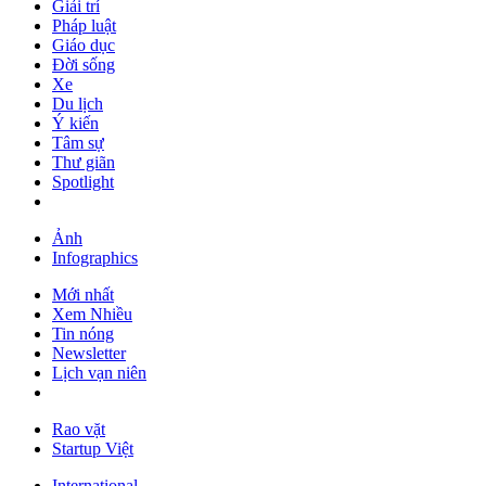
Giải trí
Pháp luật
Giáo dục
Đời sống
Xe
Du lịch
Ý kiến
Tâm sự
Thư giãn
Spotlight
Ảnh
Infographics
Mới nhất
Xem Nhiều
Tin nóng
Newsletter
Lịch vạn niên
Rao vặt
Startup Việt
International