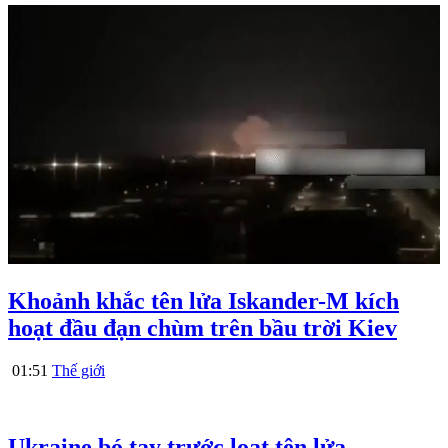
Khoảnh khắc tên lửa Iskander-M kích
hoạt đầu đạn chùm trên bầu trời Kiev
01:51
Thế giới
Ukraine bó tay trước loạt tên lửa