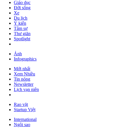
Giáo dục
Đời sống
Xe
Du lịch
Ý kiến
Tâm sự
Thư giãn
Spotlight
Ảnh
Infographics
Mới nhất
Xem Nhiều
Tin nóng
Newsletter
Lịch vạn niên
Rao vặt
Startup Việt
International
Ngôi sao