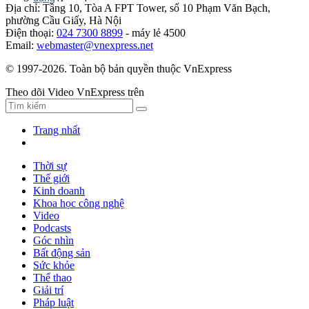
Địa chỉ: Tầng 10, Tòa A FPT Tower, số 10 Phạm Văn Bạch,
phường Cầu Giấy, Hà Nội
Điện thoại:
024 7300 8899
- máy lẻ 4500
Email:
webmaster@vnexpress.net
© 1997-2026. Toàn bộ bản quyền thuộc VnExpress
Theo dõi Video VnExpress trên
Trang nhất
Thời sự
Thế giới
Kinh doanh
Khoa học công nghệ
Video
Podcasts
Góc nhìn
Bất động sản
Sức khỏe
Thể thao
Giải trí
Pháp luật