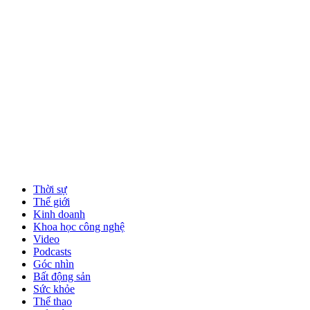
Thời sự
Thế giới
Kinh doanh
Khoa học công nghệ
Video
Podcasts
Góc nhìn
Bất động sản
Sức khỏe
Thể thao