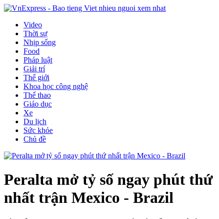
Video
Thời sự
Nhịp sống
Food
Pháp luật
Giải trí
Thế giới
Khoa học công nghệ
Thể thao
Giáo dục
Xe
Du lịch
Sức khỏe
Chủ đề
Peralta mở tỷ số ngay phút thứ
nhất trận Mexico - Brazil