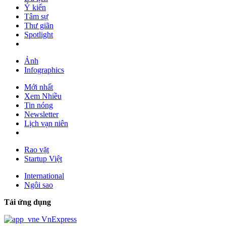
Ý kiến
Tâm sự
Thư giãn
Spotlight
Ảnh
Infographics
Mới nhất
Xem Nhiều
Tin nóng
Newsletter
Lịch vạn niên
Rao vặt
Startup Việt
International
Ngôi sao
Tải ứng dụng
VnExpress