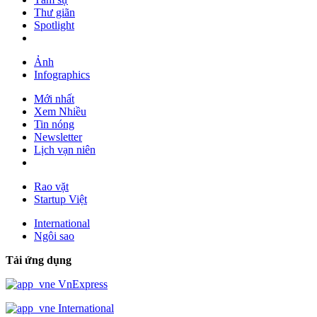
Thư giãn
Spotlight
Ảnh
Infographics
Mới nhất
Xem Nhiều
Tin nóng
Newsletter
Lịch vạn niên
Rao vặt
Startup Việt
International
Ngôi sao
Tải ứng dụng
VnExpress
International