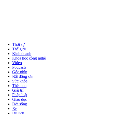
Thời sự
Thế giới
Kinh doanh
Khoa học công nghệ
Video
Podcasts
Góc nhìn
Bất động sản
Sức khỏe
Thể thao
Giải trí
Pháp luật
Giáo dục
Đời sống
Xe
Du lịch