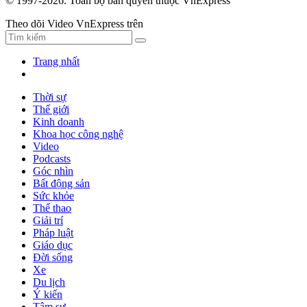
© 1997-2026. Toàn bộ bản quyền thuộc VnExpress
Theo dõi Video VnExpress trên
Trang nhất
Thời sự
Thế giới
Kinh doanh
Khoa học công nghệ
Video
Podcasts
Góc nhìn
Bất động sản
Sức khỏe
Thể thao
Giải trí
Pháp luật
Giáo dục
Đời sống
Xe
Du lịch
Ý kiến
Tâm sự