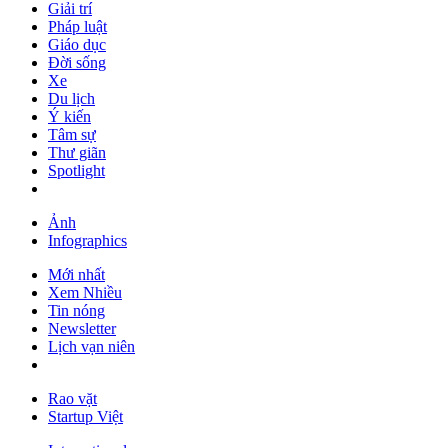
Giải trí
Pháp luật
Giáo dục
Đời sống
Xe
Du lịch
Ý kiến
Tâm sự
Thư giãn
Spotlight
Ảnh
Infographics
Mới nhất
Xem Nhiều
Tin nóng
Newsletter
Lịch vạn niên
Rao vặt
Startup Việt