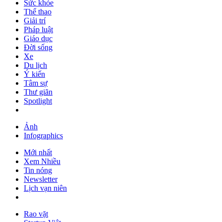
Sức khỏe
Thể thao
Giải trí
Pháp luật
Giáo dục
Đời sống
Xe
Du lịch
Ý kiến
Tâm sự
Thư giãn
Spotlight
Ảnh
Infographics
Mới nhất
Xem Nhiều
Tin nóng
Newsletter
Lịch vạn niên
Rao vặt