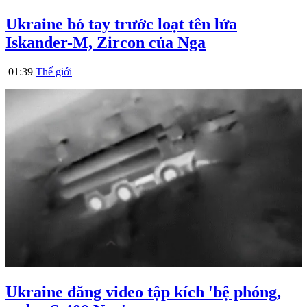
Ukraine bó tay trước loạt tên lửa
Iskander-M, Zircon của Nga
01:39
Thế giới
Ukraine đăng video tập kích 'bệ phóng,