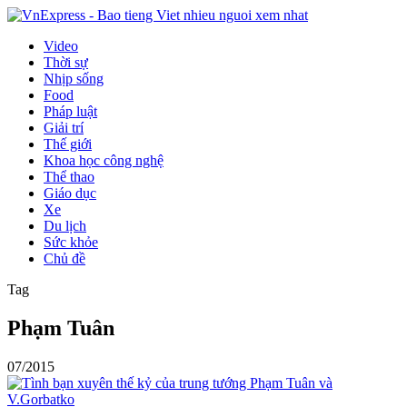
Video
Thời sự
Nhịp sống
Food
Pháp luật
Giải trí
Thế giới
Khoa học công nghệ
Thể thao
Giáo dục
Xe
Du lịch
Sức khỏe
Chủ đề
Tag
Phạm Tuân
07/2015