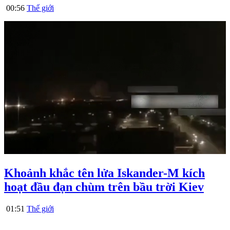
00:56
Thế giới
Khoảnh khắc tên lửa Iskander-M kích
hoạt đầu đạn chùm trên bầu trời Kiev
01:51
Thế giới