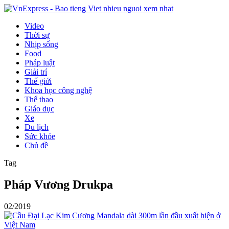
Video
Thời sự
Nhịp sống
Food
Pháp luật
Giải trí
Thế giới
Khoa học công nghệ
Thể thao
Giáo dục
Xe
Du lịch
Sức khỏe
Chủ đề
Tag
Pháp Vương Drukpa
02/2019