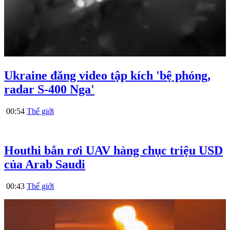
Ukraine đăng video tập kích 'bệ phóng,
radar S-400 Nga'
00:54
Thế giới
Houthi bắn rơi UAV hàng chục triệu USD
của Arab Saudi
00:43
Thế giới