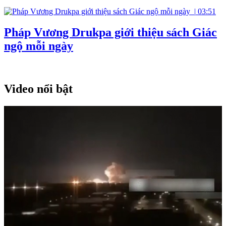
|
03:51
Pháp Vương Drukpa giới thiệu sách Giác
ngộ mỗi ngày
Video nổi bật