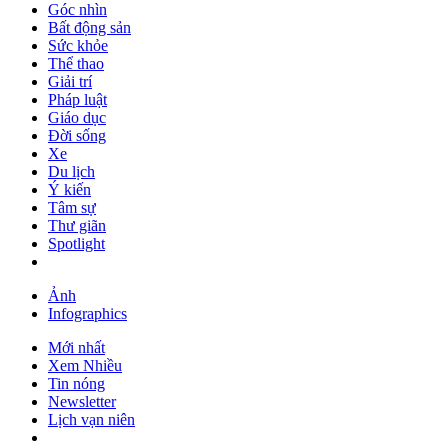
Góc nhìn
Bất động sản
Sức khỏe
Thể thao
Giải trí
Pháp luật
Giáo dục
Đời sống
Xe
Du lịch
Ý kiến
Tâm sự
Thư giãn
Spotlight
Ảnh
Infographics
Mới nhất
Xem Nhiều
Tin nóng
Newsletter
Lịch vạn niên