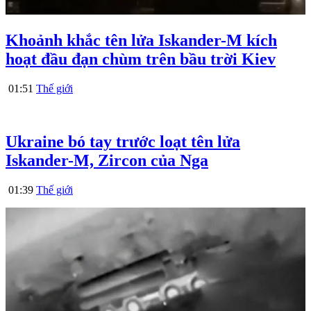
Khoảnh khắc tên lửa Iskander-M kích
hoạt đầu đạn chùm trên bầu trời Kiev
01:51
Thế giới
Ukraine bó tay trước loạt tên lửa
Iskander-M, Zircon của Nga
01:39
Thế giới