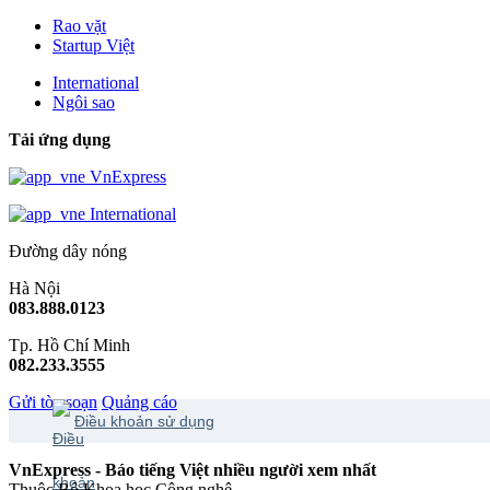
Rao vặt
Startup Việt
International
Ngôi sao
Tải ứng dụng
VnExpress
International
Đường dây nóng
Hà Nội
083.888.0123
Tp. Hồ Chí Minh
082.233.3555
Gửi tòa soạn
Quảng cáo
Điều khoản sử dụng
VnExpress - Báo tiếng Việt nhiều người xem nhất
Thuộc Bộ Khoa học Công nghệ