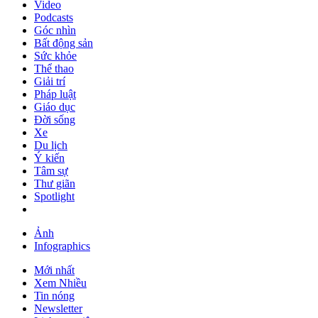
Video
Podcasts
Góc nhìn
Bất động sản
Sức khỏe
Thể thao
Giải trí
Pháp luật
Giáo dục
Đời sống
Xe
Du lịch
Ý kiến
Tâm sự
Thư giãn
Spotlight
Ảnh
Infographics
Mới nhất
Xem Nhiều
Tin nóng
Newsletter