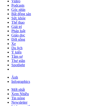
Video
Podcasts
Góc nhìn
Bất động sản
Sức khỏe
Thể thao
Giải trí
Pháp luật
Giáo dục
Đời sống
Xe
Du lịch
Ý kiến
Tâm sự
Thư giãn
Spotlight
Ảnh
Infographics
Mới nhất
Xem Nhiều
Tin nóng
Newsletter