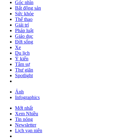
Góc nhìn
Bất động sản
Sức khỏe
Thể thao
Giải trí
Pháp luật
Giáo dục
Đời sống
Xe
Du lịch
Ý kiến
Tâm sự
Thư giãn
Spotlight
Ảnh
Infographics
Mới nhất
Xem Nhiều
Tin nóng
Newsletter
Lịch vạn niên