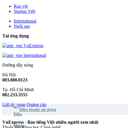
Rao vặt
Startup Việt
International
Ngôi sao
Tải ứng dụng
VnExpress
International
Đường dây nóng
Hà Nội
083.888.0123
Tp. Hồ Chí Minh
082.233.3555
Gửi tòa soạn
Quảng cáo
Điều khoản sử dụng
VnExpress - Báo tiếng Việt nhiều người xem nhất
Thuộc Bộ Khoa học Công nghệ