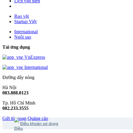
Lịch vạn niên
Rao vặt
Startup Việt
International
Ngôi sao
Tải ứng dụng
VnExpress
International
Đường dây nóng
Hà Nội
083.888.0123
Tp. Hồ Chí Minh
082.233.3555
Gửi tòa soạn
Quảng cáo
Điều khoản sử dụng