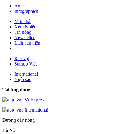
Ảnh
Infographics
Mới nhất
Xem Nhiều
Tin nóng
Newsletter
Lịch vạn niên
Rao vặt
Startup Việt
International
Ngôi sao
Tải ứng dụng
VnExpress
International
Đường dây nóng
Hà Nội