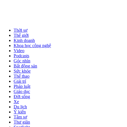
Thời sự
Thế giới
Kinh doanh
Khoa học công nghệ
Video
Podcasts
Góc nhìn
Bất động sản
Sức khỏe
Thể thao
Giải trí
Pháp luật
Giáo dục
Đời sống
Xe
Du lịch
Ý kiến
Tâm sự
Thư giãn