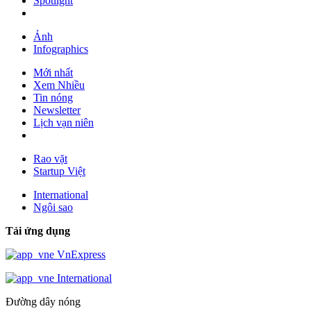
Spotlight
Ảnh
Infographics
Mới nhất
Xem Nhiều
Tin nóng
Newsletter
Lịch vạn niên
Rao vặt
Startup Việt
International
Ngôi sao
Tải ứng dụng
VnExpress
International
Đường dây nóng