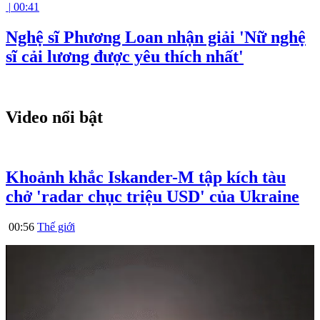
|
00:41
Nghệ sĩ Phương Loan nhận giải 'Nữ nghệ
sĩ cải lương được yêu thích nhất'
Video nổi bật
Khoảnh khắc Iskander-M tập kích tàu
chở 'radar chục triệu USD' của Ukraine
00:56
Thế giới