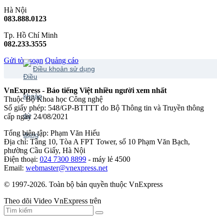
Hà Nội
083.888.0123
Tp. Hồ Chí Minh
082.233.3555
Gửi tòa soạn
Quảng cáo
Điều khoản sử dụng
VnExpress - Báo tiếng Việt nhiều người xem nhất
Thuộc Bộ Khoa học Công nghệ
Số giấy phép: 548/GP-BTTTT do Bộ Thông tin và Truyền thông
cấp ngày 24/08/2021
Tổng biên tập: Phạm Văn Hiếu
Địa chỉ: Tầng 10, Tòa A FPT Tower, số 10 Phạm Văn Bạch,
phường Cầu Giấy, Hà Nội
Điện thoại:
024 7300 8899
- máy lẻ 4500
Email:
webmaster@vnexpress.net
© 1997-2026. Toàn bộ bản quyền thuộc VnExpress
Theo dõi Video VnExpress trên