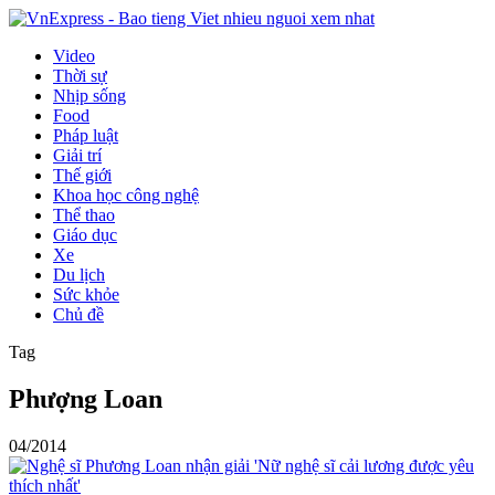
Video
Thời sự
Nhịp sống
Food
Pháp luật
Giải trí
Thế giới
Khoa học công nghệ
Thể thao
Giáo dục
Xe
Du lịch
Sức khỏe
Chủ đề
Tag
Phượng Loan
04/2014