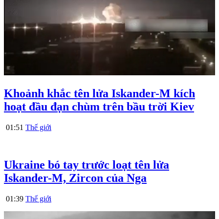
Khoảnh khắc tên lửa Iskander-M kích
hoạt đầu đạn chùm trên bầu trời Kiev
01:51
Thế giới
Ukraine bó tay trước loạt tên lửa
Iskander-M, Zircon của Nga
01:39
Thế giới