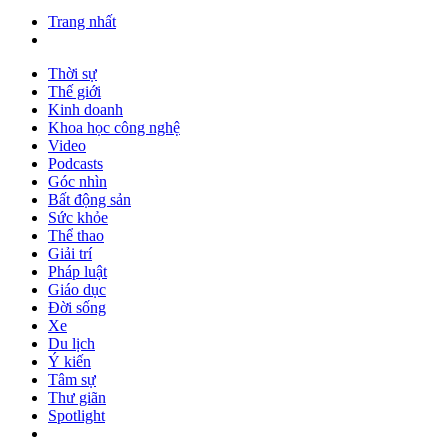
Trang nhất
Thời sự
Thế giới
Kinh doanh
Khoa học công nghệ
Video
Podcasts
Góc nhìn
Bất động sản
Sức khỏe
Thể thao
Giải trí
Pháp luật
Giáo dục
Đời sống
Xe
Du lịch
Ý kiến
Tâm sự
Thư giãn
Spotlight