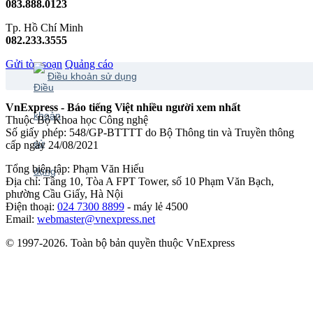
083.888.0123
Tp. Hồ Chí Minh
082.233.3555
Gửi tòa soạn
Quảng cáo
Điều khoản sử dụng
VnExpress - Báo tiếng Việt nhiều người xem nhất
Thuộc Bộ Khoa học Công nghệ
Số giấy phép: 548/GP-BTTTT do Bộ Thông tin và Truyền thông
cấp ngày 24/08/2021
Tổng biên tập: Phạm Văn Hiếu
Địa chỉ: Tầng 10, Tòa A FPT Tower, số 10 Phạm Văn Bạch,
phường Cầu Giấy, Hà Nội
Điện thoại:
024 7300 8899
- máy lẻ 4500
Email:
webmaster@vnexpress.net
© 1997-2026. Toàn bộ bản quyền thuộc VnExpress