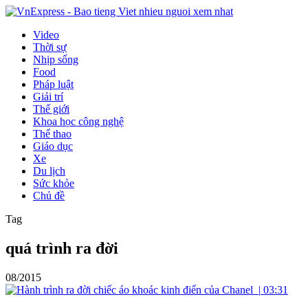
Video
Thời sự
Nhịp sống
Food
Pháp luật
Giải trí
Thế giới
Khoa học công nghệ
Thể thao
Giáo dục
Xe
Du lịch
Sức khỏe
Chủ đề
Tag
quá trình ra đời
08/2015
|
03:31