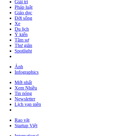
Giải trí
Pháp luật
Giáo dục
Đời sống
Xe
Du lịch
Ý kiến
Tâm sự
Thư giãn
Spotlight
Ảnh
Infographics
Mới nhất
Xem Nhiều
Tin nóng
Newsletter
Lịch vạn niên
Rao vặt
Startup Việt
International