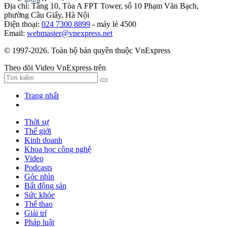
Địa chỉ: Tầng 10, Tòa A FPT Tower, số 10 Phạm Văn Bạch,
phường Cầu Giấy, Hà Nội
Điện thoại:
024 7300 8899
- máy lẻ 4500
Email:
webmaster@vnexpress.net
© 1997-2026. Toàn bộ bản quyền thuộc VnExpress
Theo dõi Video VnExpress trên
Trang nhất
Thời sự
Thế giới
Kinh doanh
Khoa học công nghệ
Video
Podcasts
Góc nhìn
Bất động sản
Sức khỏe
Thể thao
Giải trí
Pháp luật