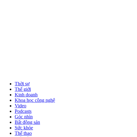
Thời sự
Thế giới
Kinh doanh
Khoa học công nghệ
Video
Podcasts
Góc nhìn
Bất động sản
Sức khỏe
Thể thao