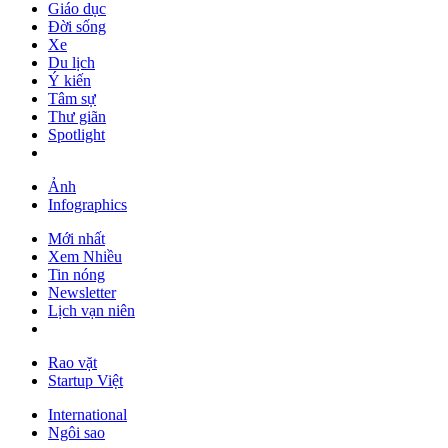
Giáo dục
Đời sống
Xe
Du lịch
Ý kiến
Tâm sự
Thư giãn
Spotlight
Ảnh
Infographics
Mới nhất
Xem Nhiều
Tin nóng
Newsletter
Lịch vạn niên
Rao vặt
Startup Việt
International
Ngôi sao