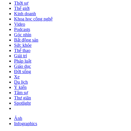
Thời sự
Thế giới
Kinh doanh
Khoa học công nghệ
Video
Podcasts
Góc nhìn
Bất động sản
Sức khỏe
Thể thao
Giải trí
Pháp luật
Giáo dục
Đời sống
Xe
Du lịch
Ý kiến
Tâm sự
Thư giãn
Spotlight
Ảnh
Infographics