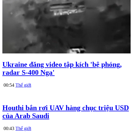
Ukraine đăng video tập kích 'bệ phóng,
radar S-400 Nga'
00:54
Thế giới
Houthi bắn rơi UAV hàng chục triệu USD
của Arab Saudi
00:43
Thế giới