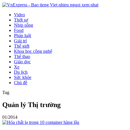
Video
Thời sự
Nhịp sống
Food
Pháp luật
Giải trí
Thế giới
Khoa học công nghệ
Thể thao
Giáo dục
Xe
Du lịch
Sức khỏe
Chủ đề
Tag
Quản lý Thị trường
01/2014