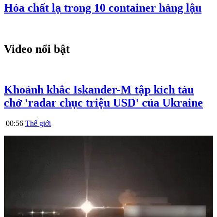
Hóa chất lạ trong 10 container hàng lậu
Video nổi bật
Khoảnh khắc Iskander-M tập kích tàu
chở 'radar chục triệu USD' của Ukraine
00:56
Thế giới