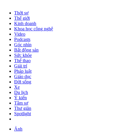
Thời sự
Thế giới
Kinh doanh
Khoa học công nghệ
Video
Podcasts
Góc nhìn
Bất động sản
Sức khỏe
Thể thao
Giải trí
Pháp luật
Giáo dục
Đời sống
Xe
Du lịch
Ý kiến
Tâm sự
Thư giãn
Spotlight
Ảnh