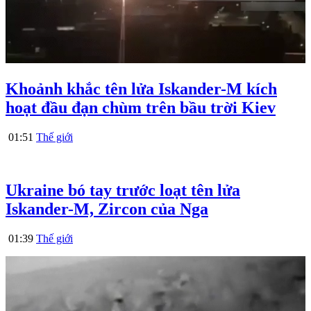
Khoảnh khắc tên lửa Iskander-M kích
hoạt đầu đạn chùm trên bầu trời Kiev
01:51
Thế giới
Ukraine bó tay trước loạt tên lửa
Iskander-M, Zircon của Nga
01:39
Thế giới