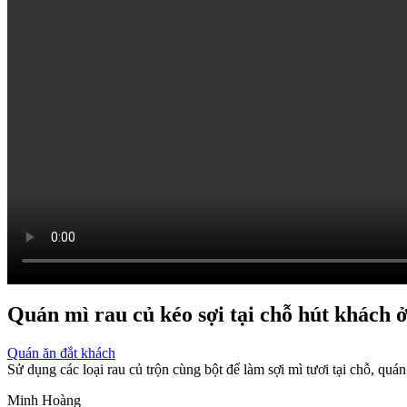
Quán mì rau củ kéo sợi tại chỗ hút khác
Quán ăn đắt khách
Sử dụng các loại rau củ trộn cùng bột để làm sợi mì tươi tại chỗ, q
Minh Hoàng