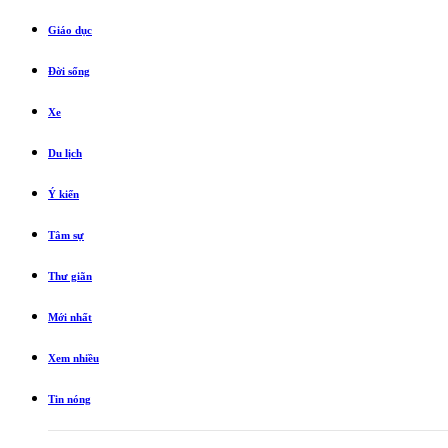
Giáo dục
Đời sống
Xe
Du lịch
Ý kiến
Tâm sự
Thư giãn
Mới nhất
Xem nhiều
Tin nóng