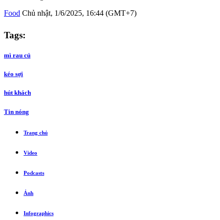
Food
Chủ nhật, 1/6/2025, 16:44 (GMT+7)
Tags:
mì rau củ
kéo sợi
hút khách
Tin nóng
Trang chủ
Video
Podcasts
Ảnh
Infographics