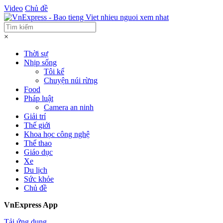
Video
Chủ đề
×
Thời sự
Nhịp sống
Tôi kể
Chuyện núi rừng
Food
Pháp luật
Camera an ninh
Giải trí
Thế giới
Khoa học công nghệ
Thể thao
Giáo dục
Xe
Du lịch
Sức khỏe
Chủ đề
VnExpress App
Tải ứng dụng