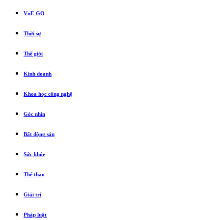
VnE-GO
Thời sự
Thế giới
Kinh doanh
Khoa học công nghệ
Góc nhìn
Bất động sản
Sức khỏe
Thể thao
Giải trí
Pháp luật