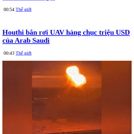
00:54
Thế giới
Houthi bắn rơi UAV hàng chục triệu USD
của Arab Saudi
00:43
Thế giới