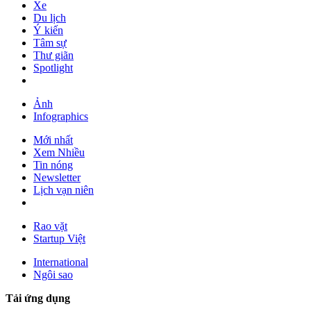
Xe
Du lịch
Ý kiến
Tâm sự
Thư giãn
Spotlight
Ảnh
Infographics
Mới nhất
Xem Nhiều
Tin nóng
Newsletter
Lịch vạn niên
Rao vặt
Startup Việt
International
Ngôi sao
Tải ứng dụng