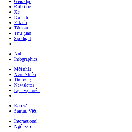
Giáo dục
Đời sống
Xe
Du lịch
Ý kiến
Tâm sự
Thư giãn
Spotlight
Ảnh
Infographics
Mới nhất
Xem Nhiều
Tin nóng
Newsletter
Lịch vạn niên
Rao vặt
Startup Việt
International
Ngôi sao