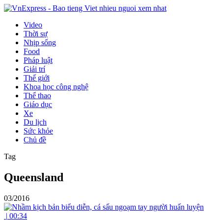
Video
Thời sự
Nhịp sống
Food
Pháp luật
Giải trí
Thế giới
Khoa học công nghệ
Thể thao
Giáo dục
Xe
Du lịch
Sức khỏe
Chủ đề
Tag
Queensland
03/2016
|
00:34