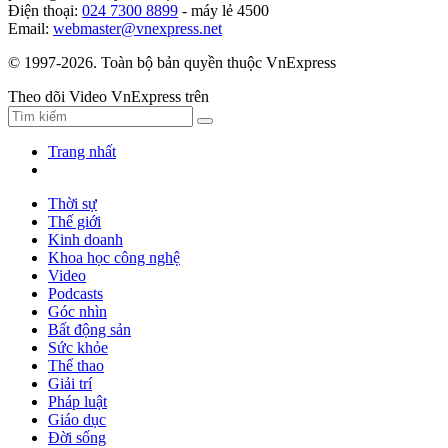
Điện thoại:
024 7300 8899
- máy lẻ 4500
Email:
webmaster@vnexpress.net
© 1997-2026. Toàn bộ bản quyền thuộc VnExpress
Theo dõi Video VnExpress trên
Trang nhất
Thời sự
Thế giới
Kinh doanh
Khoa học công nghệ
Video
Podcasts
Góc nhìn
Bất động sản
Sức khỏe
Thể thao
Giải trí
Pháp luật
Giáo dục
Đời sống