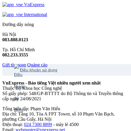
VnExpress
International
Đường dây nóng
Hà Nội
083.888.0123
Tp. Hồ Chí Minh
082.233.3555
Gửi tòa soạn
Quảng cáo
Điều khoản sử dụng
VnExpress - Báo tiếng Việt nhiều người xem nhất
Thuộc Bộ Khoa học Công nghệ
Số giấy phép: 548/GP-BTTTT do Bộ Thông tin và Truyền thông
cấp ngày 24/08/2021
Tổng biên tập: Phạm Văn Hiếu
Địa chỉ: Tầng 10, Tòa A FPT Tower, số 10 Phạm Văn Bạch,
phường Cầu Giấy, Hà Nội
Điện thoại:
024 7300 8899
- máy lẻ 4500
Email:
webmaster@vnexpress.net