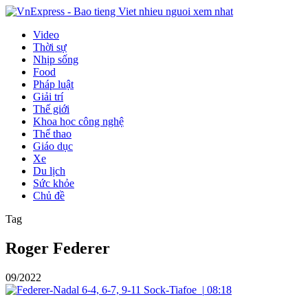
Video
Thời sự
Nhịp sống
Food
Pháp luật
Giải trí
Thế giới
Khoa học công nghệ
Thể thao
Giáo dục
Xe
Du lịch
Sức khỏe
Chủ đề
Tag
Roger Federer
09/2022
|
08:18