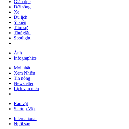
Giáo dục
Đời sống
Xe
Du lịch
Ý kiến
Tâm sự
Thư giãn
Spotlight
Ảnh
Infographics
Mới nhất
Xem Nhiều
Tin nóng
Newsletter
Lịch vạn niên
Rao vặt
Startup Việt
International
Ngôi sao