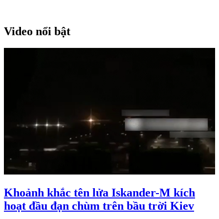
Video nổi bật
Khoảnh khắc tên lửa Iskander-M kích
hoạt đầu đạn chùm trên bầu trời Kiev