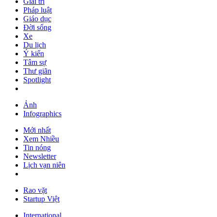
Giải trí
Pháp luật
Giáo dục
Đời sống
Xe
Du lịch
Ý kiến
Tâm sự
Thư giãn
Spotlight
Ảnh
Infographics
Mới nhất
Xem Nhiều
Tin nóng
Newsletter
Lịch vạn niên
Rao vặt
Startup Việt
International