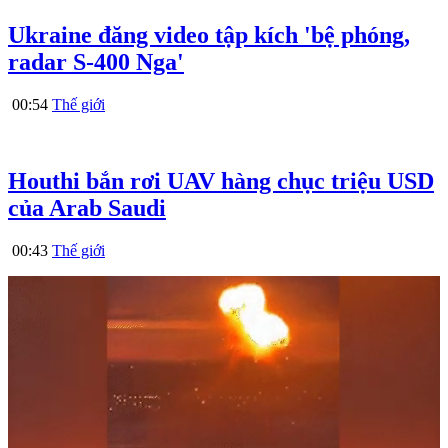
Ukraine đăng video tập kích 'bệ phóng,
radar S-400 Nga'
00:54
Thế giới
Houthi bắn rơi UAV hàng chục triệu USD
của Arab Saudi
00:43
Thế giới