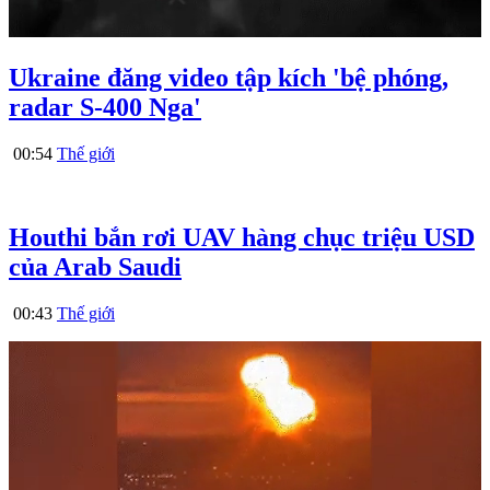
Ukraine đăng video tập kích 'bệ phóng,
radar S-400 Nga'
00:54
Thế giới
Houthi bắn rơi UAV hàng chục triệu USD
của Arab Saudi
00:43
Thế giới