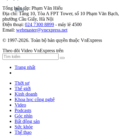
Tổng biên tập: Phạm Văn Hiếu
Địa chỉ: Tầng 10, Tòa A FPT Tower, số 10 Phạm Văn Bạch,
phường Cầu Giấy, Hà Nội
Điện thoại:
024 7300 8899
- máy lẻ 4500
Email:
webmaster@vnexpress.net
© 1997-2026. Toàn bộ bản quyền thuộc VnExpress
Theo dõi Video VnExpress trên
Trang nhất
Thời sự
Thế giới
Kinh doanh
Khoa học công nghệ
Video
Podcasts
Góc nhìn
Bất động sản
Sức khỏe
Thể thao