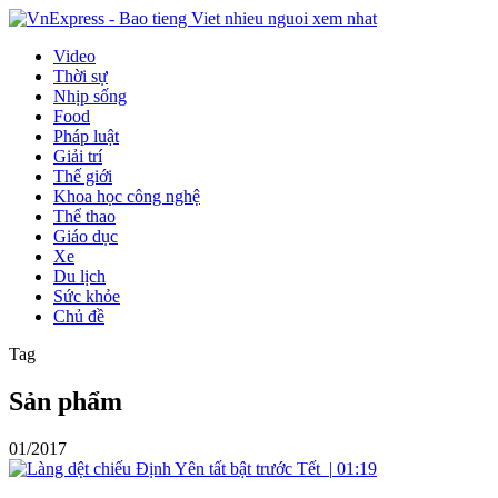
Video
Thời sự
Nhịp sống
Food
Pháp luật
Giải trí
Thế giới
Khoa học công nghệ
Thể thao
Giáo dục
Xe
Du lịch
Sức khỏe
Chủ đề
Tag
Sản phẩm
01/2017
|
01:19