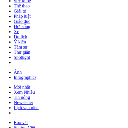
Sức khỏe
Thể thao
Giải trí
Pháp luật
Giáo dục
Đời sống
Xe
Du lịch
Ý kiến
Tâm sự
Thư giãn
Spotlight
Ảnh
Infographics
Mới nhất
Xem Nhiều
Tin nóng
Newsletter
Lịch vạn niên
Rao vặt
Startup Việt