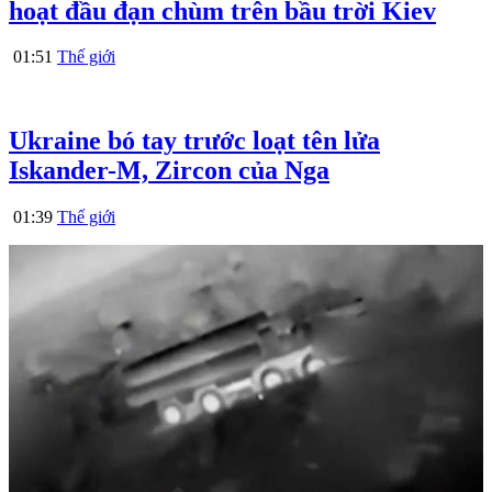
hoạt đầu đạn chùm trên bầu trời Kiev
01:51
Thế giới
Ukraine bó tay trước loạt tên lửa
Iskander-M, Zircon của Nga
01:39
Thế giới