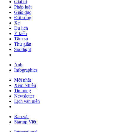
Giải trí
Pháp luật
Giáo dục
Đời sống
Xe
Du lịch
Ý kiến
Tâm sự
Thư giãn
Spotlight
Ảnh
Infographics
Mới nhất
Xem Nhiều
Tin nóng
Newsletter
Lịch vạn niên
Rao vặt
Startup Việt
International