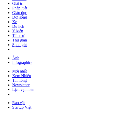
Giải trí
Pháp luật
Giáo dục
Đời sống
Xe
Du lịch
Ý kiến
Tâm sự
Thư giãn
Spotlight
Ảnh
Infographics
Mới nhất
Xem Nhiều
Tin nóng
Newsletter
Lịch vạn niên
Rao vặt
Startup Việt