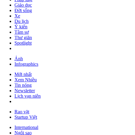
Giáo dục
Đời sống
Xe
Du lịch
Ý kiến
Tâm sự
Thư giãn
Spotlight
Ảnh
Infographics
Mới nhất
Xem Nhiều
Tin nóng
Newsletter
Lịch vạn niên
Rao vặt
Startup Việt
International
Ngôi sao