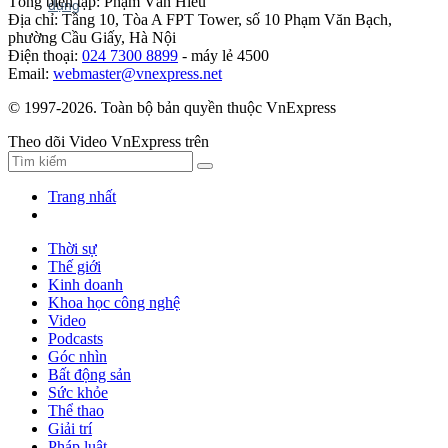
Tổng biên tập: Phạm Văn Hiếu
Địa chỉ: Tầng 10, Tòa A FPT Tower, số 10 Phạm Văn Bạch,
phường Cầu Giấy, Hà Nội
Điện thoại:
024 7300 8899
- máy lẻ 4500
Email:
webmaster@vnexpress.net
© 1997-2026. Toàn bộ bản quyền thuộc VnExpress
Theo dõi Video VnExpress trên
Trang nhất
Thời sự
Thế giới
Kinh doanh
Khoa học công nghệ
Video
Podcasts
Góc nhìn
Bất động sản
Sức khỏe
Thể thao
Giải trí
Pháp luật