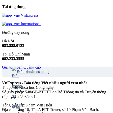
Tải ứng dụng
VnExpress
International
Đường dây nóng
Hà Nội
083.888.0123
Tp. Hồ Chí Minh
082.233.3555
Gửi tòa soạn
Quảng cáo
Điều khoản sử dụng
VnExpress - Báo tiếng Việt nhiều người xem nhất
Thuộc Bộ Khoa học Công nghệ
Số giấy phép: 548/GP-BTTTT do Bộ Thông tin và Truyền thông
cấp ngày 24/08/2021
Tổng biên tập: Phạm Văn Hiếu
Địa chỉ: Tầng 10, Tòa A FPT Tower, số 10 Phạm Văn Bạch,