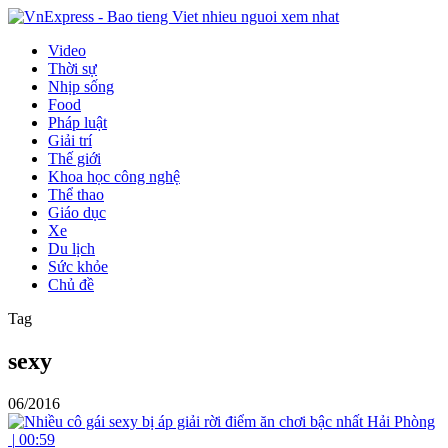
Video
Thời sự
Nhịp sống
Food
Pháp luật
Giải trí
Thế giới
Khoa học công nghệ
Thể thao
Giáo dục
Xe
Du lịch
Sức khỏe
Chủ đề
Tag
sexy
06/2016
|
00:59