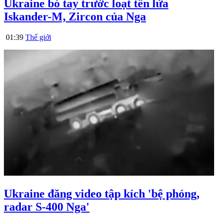
Ukraine bó tay trước loạt tên lửa
Iskander-M, Zircon của Nga
01:39
Thế giới
Ukraine đăng video tập kích 'bệ phóng,
radar S-400 Nga'