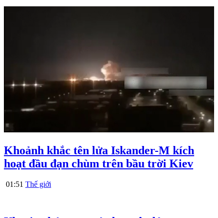
Khoảnh khắc tên lửa Iskander-M kích
hoạt đầu đạn chùm trên bầu trời Kiev
01:51
Thế giới