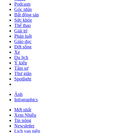
Podcasts
Góc nhìn
Bất động sản
Sức khỏe
Thể thao
Giải trí
Pháp luật
Giáo dục
Đời sống
Xe
Du lịch
Ý kiến
Tâm sự
Thư giãn
Spotlight
Ảnh
Infographics
Mới nhất
Xem Nhiều
Tin nóng
Newsletter
Lịch vạn niên