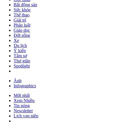
Bất động sản
Sức khỏe
Thể thao
Giải trí
Pháp luật
Giáo dục
Đời sống
Xe
Du lịch
Ý kiến
Tâm sự
Thư giãn
Spotlight
Ảnh
Infographics
Mới nhất
Xem Nhiều
Tin nóng
Newsletter
Lịch vạn niên