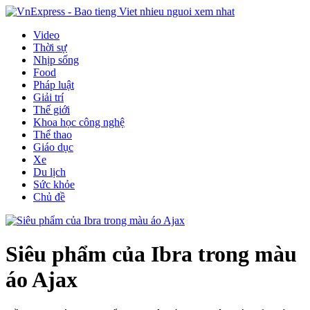
Video
Thời sự
Nhịp sống
Food
Pháp luật
Giải trí
Thế giới
Khoa học công nghệ
Thể thao
Giáo dục
Xe
Du lịch
Sức khỏe
Chủ đề
Siêu phẩm của Ibra trong màu
áo Ajax