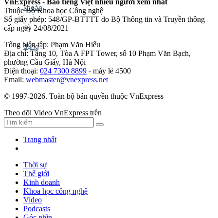
VnExpress - Báo tiếng Việt nhiều người xem nhất
Thuộc Bộ Khoa học Công nghệ
Số giấy phép: 548/GP-BTTTT do Bộ Thông tin và Truyền thông
cấp ngày 24/08/2021
Tổng biên tập: Phạm Văn Hiếu
Địa chỉ: Tầng 10, Tòa A FPT Tower, số 10 Phạm Văn Bạch,
phường Cầu Giấy, Hà Nội
Điện thoại:
024 7300 8899
- máy lẻ 4500
Email:
webmaster@vnexpress.net
© 1997-2026. Toàn bộ bản quyền thuộc VnExpress
Theo dõi Video VnExpress trên
Trang nhất
Thời sự
Thế giới
Kinh doanh
Khoa học công nghệ
Video
Podcasts
Góc nhìn