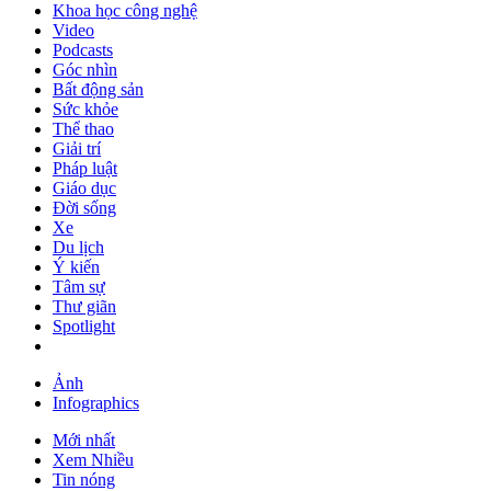
Khoa học công nghệ
Video
Podcasts
Góc nhìn
Bất động sản
Sức khỏe
Thể thao
Giải trí
Pháp luật
Giáo dục
Đời sống
Xe
Du lịch
Ý kiến
Tâm sự
Thư giãn
Spotlight
Ảnh
Infographics
Mới nhất
Xem Nhiều
Tin nóng