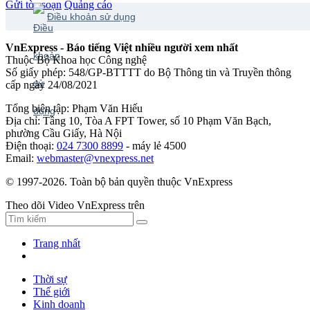
Gửi tòa soạn
Quảng cáo
Điều khoản sử dụng
VnExpress - Báo tiếng Việt nhiều người xem nhất
Thuộc Bộ Khoa học Công nghệ
Số giấy phép: 548/GP-BTTTT do Bộ Thông tin và Truyền thông
cấp ngày 24/08/2021
Tổng biên tập: Phạm Văn Hiếu
Địa chỉ: Tầng 10, Tòa A FPT Tower, số 10 Phạm Văn Bạch,
phường Cầu Giấy, Hà Nội
Điện thoại:
024 7300 8899
- máy lẻ 4500
Email:
webmaster@vnexpress.net
© 1997-2026. Toàn bộ bản quyền thuộc VnExpress
Theo dõi Video VnExpress trên
Trang nhất
Thời sự
Thế giới
Kinh doanh