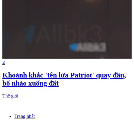
2
Khoảnh khắc 'tên lửa Patriot' quay đầu,
bổ nhào xuống đất
Thế giới
Trang nhất