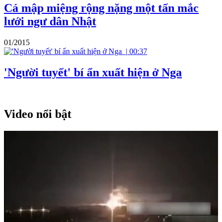
Cá mập miệng rộng nặng một tấn mắc
lưới ngư dân Nhật
01/2015
|
00:37
'Người tuyết' bí ẩn xuất hiện ở Nga
Video nổi bật