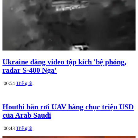
Ukraine đăng video tập kích 'bệ phóng,
radar S-400 Nga'
00:54
Thế giới
Houthi bắn rơi UAV hàng chục triệu USD
của Arab Saudi
00:43
Thế giới