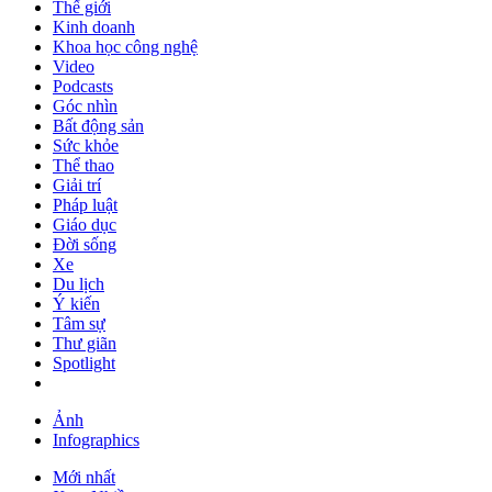
Thế giới
Kinh doanh
Khoa học công nghệ
Video
Podcasts
Góc nhìn
Bất động sản
Sức khỏe
Thể thao
Giải trí
Pháp luật
Giáo dục
Đời sống
Xe
Du lịch
Ý kiến
Tâm sự
Thư giãn
Spotlight
Ảnh
Infographics
Mới nhất