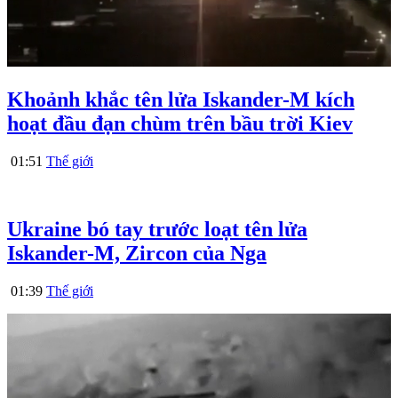
Khoảnh khắc tên lửa Iskander-M kích
hoạt đầu đạn chùm trên bầu trời Kiev
01:51
Thế giới
Ukraine bó tay trước loạt tên lửa
Iskander-M, Zircon của Nga
01:39
Thế giới