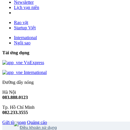
Newsletter
Lịch vạn niên
Rao vặt
Startup Việt
International
Ngôi sao
Tải ứng dụng
VnExpress
International
Đường dây nóng
Hà Nội
083.888.0123
Tp. Hồ Chí Minh
082.233.3555
Gửi tòa soạn
Quảng cáo
Điều khoản sử dụng