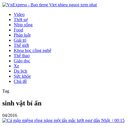
Video
Thời sự
Nhịp sống
Food
Pháp luật
Giải trí
Thế giới
Khoa học công nghệ
Thể thao
Giáo dục
Xe
Du lịch
Sức khỏe
Chủ đề
Tag
sinh vật bí ẩn
04/2016
|
00:15