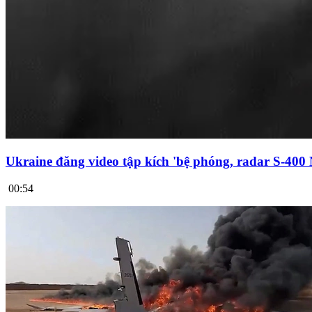
Ukraine đăng video tập kích 'bệ phóng, radar S-400
00:54