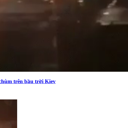
chùm trên bầu trời Kiev