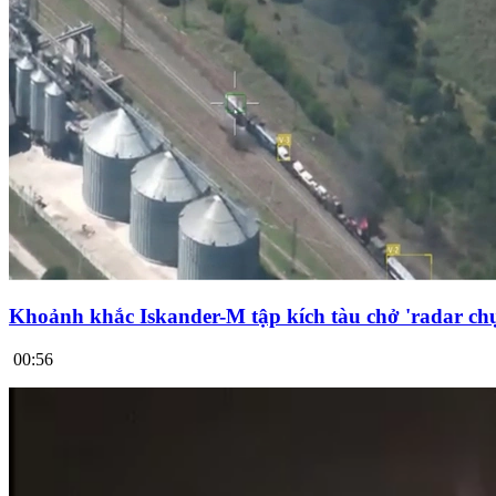
Khoảnh khắc Iskander-M tập kích tàu chở 'radar chụ
00:56