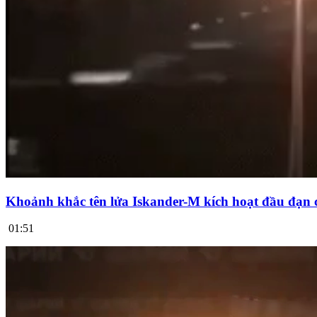
Khoảnh khắc tên lửa Iskander-M kích hoạt đầu đạn 
01:51