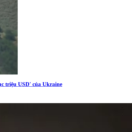
c triệu USD' của Ukraine