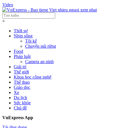
Video
×
Thời sự
Nhịp sống
Tôi kể
Chuyện núi rừng
Food
Pháp luật
Camera an ninh
Giải trí
Thế giới
Khoa học công nghệ
Thể thao
Giáo dục
Xe
Du lịch
Sức khỏe
Chủ đề
VnExpress App
Tải ứng dụng