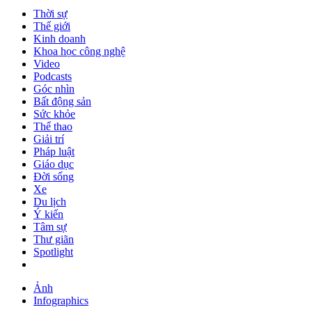
Thời sự
Thế giới
Kinh doanh
Khoa học công nghệ
Video
Podcasts
Góc nhìn
Bất động sản
Sức khỏe
Thể thao
Giải trí
Pháp luật
Giáo dục
Đời sống
Xe
Du lịch
Ý kiến
Tâm sự
Thư giãn
Spotlight
Ảnh
Infographics