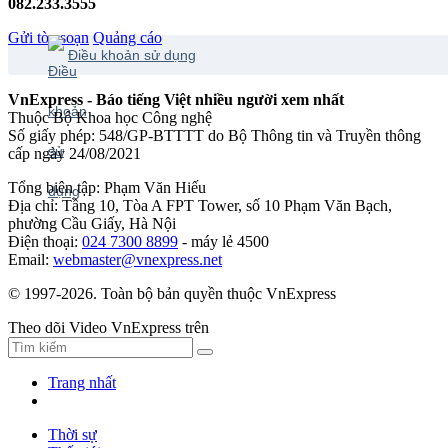
082.233.3555
Gửi tòa soạn
Quảng cáo
Điều khoản sử dụng
VnExpress - Báo tiếng Việt nhiều người xem nhất
Thuộc Bộ Khoa học Công nghệ
Số giấy phép: 548/GP-BTTTT do Bộ Thông tin và Truyền thông
cấp ngày 24/08/2021
Tổng biên tập: Phạm Văn Hiếu
Địa chỉ: Tầng 10, Tòa A FPT Tower, số 10 Phạm Văn Bạch,
phường Cầu Giấy, Hà Nội
Điện thoại:
024 7300 8899
- máy lẻ 4500
Email:
webmaster@vnexpress.net
© 1997-2026. Toàn bộ bản quyền thuộc VnExpress
Theo dõi Video VnExpress trên
Trang nhất
Thời sự