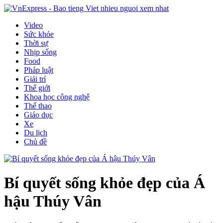
Video
Sức khỏe
Thời sự
Nhịp sống
Food
Pháp luật
Giải trí
Thế giới
Khoa học công nghệ
Thể thao
Giáo dục
Xe
Du lịch
Chủ đề
Bí quyết sống khỏe đẹp của Á
hậu Thúy Vân