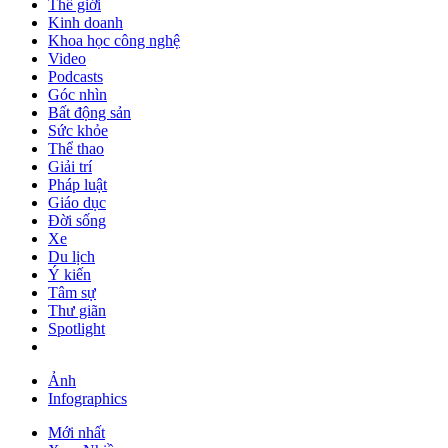
Thế giới
Kinh doanh
Khoa học công nghệ
Video
Podcasts
Góc nhìn
Bất động sản
Sức khỏe
Thể thao
Giải trí
Pháp luật
Giáo dục
Đời sống
Xe
Du lịch
Ý kiến
Tâm sự
Thư giãn
Spotlight
Ảnh
Infographics
Mới nhất