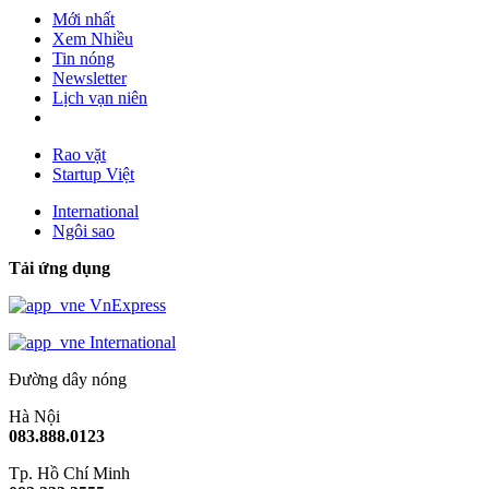
Mới nhất
Xem Nhiều
Tin nóng
Newsletter
Lịch vạn niên
Rao vặt
Startup Việt
International
Ngôi sao
Tải ứng dụng
VnExpress
International
Đường dây nóng
Hà Nội
083.888.0123
Tp. Hồ Chí Minh