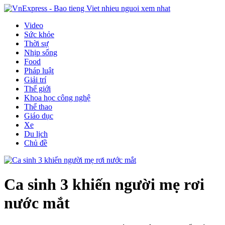
Video
Sức khỏe
Thời sự
Nhịp sống
Food
Pháp luật
Giải trí
Thế giới
Khoa học công nghệ
Thể thao
Giáo dục
Xe
Du lịch
Chủ đề
Ca sinh 3 khiến người mẹ rơi
nước mắt