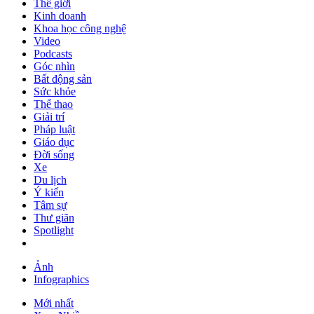
Thế giới
Kinh doanh
Khoa học công nghệ
Video
Podcasts
Góc nhìn
Bất động sản
Sức khỏe
Thể thao
Giải trí
Pháp luật
Giáo dục
Đời sống
Xe
Du lịch
Ý kiến
Tâm sự
Thư giãn
Spotlight
Ảnh
Infographics
Mới nhất