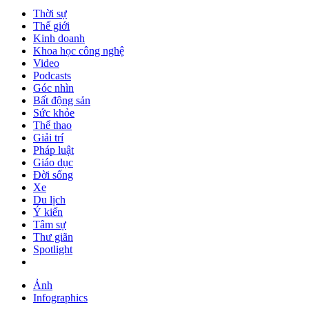
Thời sự
Thế giới
Kinh doanh
Khoa học công nghệ
Video
Podcasts
Góc nhìn
Bất động sản
Sức khỏe
Thể thao
Giải trí
Pháp luật
Giáo dục
Đời sống
Xe
Du lịch
Ý kiến
Tâm sự
Thư giãn
Spotlight
Ảnh
Infographics