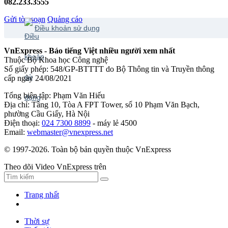
082.233.3555
Gửi tòa soạn
Quảng cáo
Điều khoản sử dụng
VnExpress - Báo tiếng Việt nhiều người xem nhất
Thuộc Bộ Khoa học Công nghệ
Số giấy phép: 548/GP-BTTTT do Bộ Thông tin và Truyền thông
cấp ngày 24/08/2021
Tổng biên tập: Phạm Văn Hiếu
Địa chỉ: Tầng 10, Tòa A FPT Tower, số 10 Phạm Văn Bạch,
phường Cầu Giấy, Hà Nội
Điện thoại:
024 7300 8899
- máy lẻ 4500
Email:
webmaster@vnexpress.net
© 1997-2026. Toàn bộ bản quyền thuộc VnExpress
Theo dõi Video VnExpress trên
Trang nhất
Thời sự