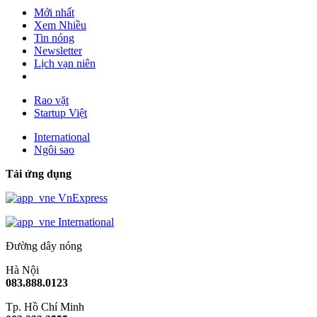
Mới nhất
Xem Nhiều
Tin nóng
Newsletter
Lịch vạn niên
Rao vặt
Startup Việt
International
Ngôi sao
Tải ứng dụng
VnExpress
International
Đường dây nóng
Hà Nội
083.888.0123
Tp. Hồ Chí Minh