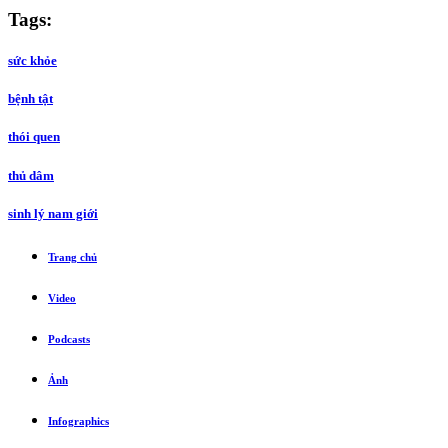
Tags:
sức khỏe
bệnh tật
thói quen
thủ dâm
sinh lý nam giới
Trang chủ
Video
Podcasts
Ảnh
Infographics