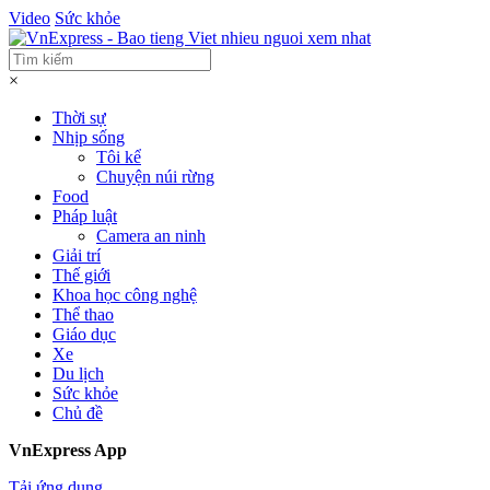
Video
Sức khỏe
×
Thời sự
Nhịp sống
Tôi kể
Chuyện núi rừng
Food
Pháp luật
Camera an ninh
Giải trí
Thế giới
Khoa học công nghệ
Thể thao
Giáo dục
Xe
Du lịch
Sức khỏe
Chủ đề
VnExpress App
Tải ứng dụng