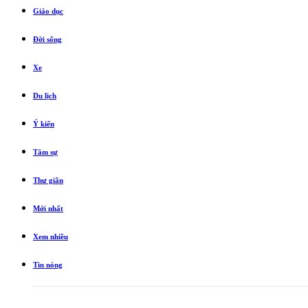
Giáo dục
Đời sống
Xe
Du lịch
Ý kiến
Tâm sự
Thư giãn
Mới nhất
Xem nhiều
Tin nóng