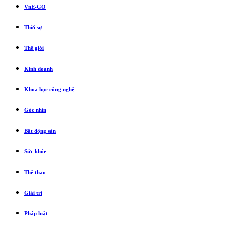
VnE-GO
Thời sự
Thế giới
Kinh doanh
Khoa học công nghệ
Góc nhìn
Bất động sản
Sức khỏe
Thể thao
Giải trí
Pháp luật