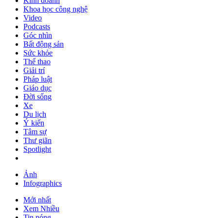
Kinh doanh
Khoa học công nghệ
Video
Podcasts
Góc nhìn
Bất động sản
Sức khỏe
Thể thao
Giải trí
Pháp luật
Giáo dục
Đời sống
Xe
Du lịch
Ý kiến
Tâm sự
Thư giãn
Spotlight
Ảnh
Infographics
Mới nhất
Xem Nhiều
Tin nóng