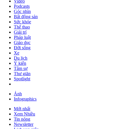
Video
Podcasts
Góc nhìn
Bất động sản
Sức khỏe
Thể thao
Giải trí
Pháp luật
Giáo dục
Đời sống
Xe
Du lịch
Ý kiến
Tâm sự
Thư giãn
Spotlight
Ảnh
Infographics
Mới nhất
Xem Nhiều
Tin nóng
Newsletter