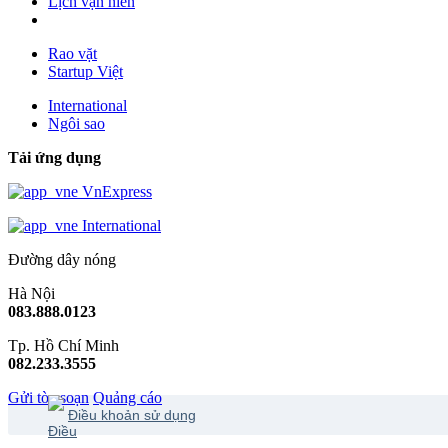
Lịch vạn niên
Rao vặt
Startup Việt
International
Ngôi sao
Tải ứng dụng
VnExpress
International
Đường dây nóng
Hà Nội
083.888.0123
Tp. Hồ Chí Minh
082.233.3555
Gửi tòa soạn
Quảng cáo
Điều khoản sử dụng