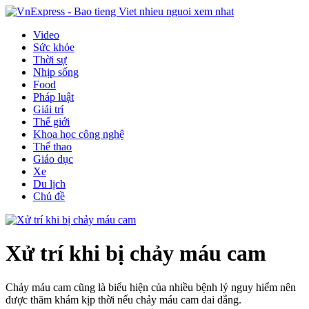
Video
Sức khỏe
Thời sự
Nhịp sống
Food
Pháp luật
Giải trí
Thế giới
Khoa học công nghệ
Thể thao
Giáo dục
Xe
Du lịch
Chủ đề
Xử trí khi bị chảy máu cam
Chảy máu cam cũng là biểu hiện của nhiều bệnh lý nguy hiểm nên
được thăm khám kịp thời nếu chảy máu cam dai dẳng.