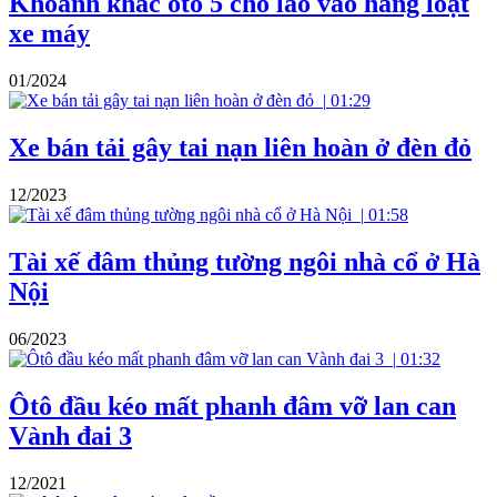
Khoảnh khắc ôtô 5 chỗ lao vào hàng loạt
xe máy
01/2024
|
01:29
Xe bán tải gây tai nạn liên hoàn ở đèn đỏ
12/2023
|
01:58
Tài xế đâm thủng tường ngôi nhà cổ ở Hà
Nội
06/2023
|
01:32
Ôtô đầu kéo mất phanh đâm vỡ lan can
Vành đai 3
12/2021