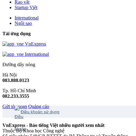
Rao vặt
Startup Việt
International
Ngôi sao
Tải ứng dụng
VnExpress
International
Đường dây nóng
Hà Nội
083.888.0123
Tp. Hồ Chí Minh
082.233.3555
Gửi tòa soạn
Quảng cáo
Điều khoản sử dụng
VnExpress - Báo tiếng Việt nhiều người xem nhất
Thuộc Bộ Khoa học Công nghệ