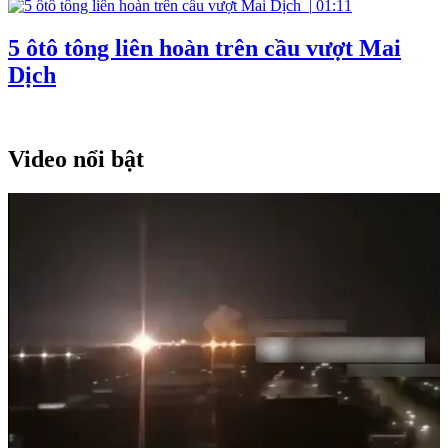
|
01:11
5 ôtô tông liên hoàn trên cầu vượt Mai
Dịch
Video nổi bật