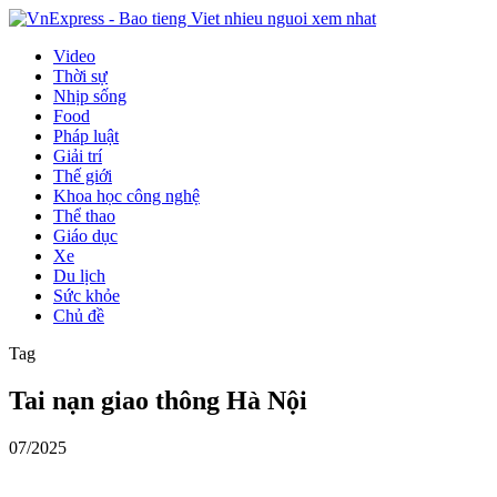
Video
Thời sự
Nhịp sống
Food
Pháp luật
Giải trí
Thế giới
Khoa học công nghệ
Thể thao
Giáo dục
Xe
Du lịch
Sức khỏe
Chủ đề
Tag
Tai nạn giao thông Hà Nội
07/2025