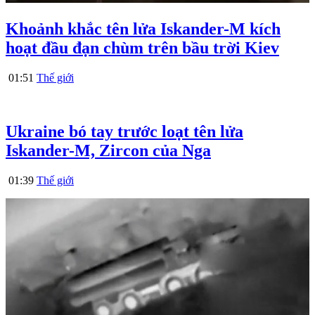
Khoảnh khắc tên lửa Iskander-M kích
hoạt đầu đạn chùm trên bầu trời Kiev
01:51
Thế giới
Ukraine bó tay trước loạt tên lửa
Iskander-M, Zircon của Nga
01:39
Thế giới