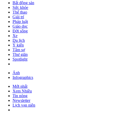
Bất động sản
Sức khỏe
Thể thao
Giải trí
Pháp luật
Giáo dục
Đời sống
Xe
Du lịch
Ý kiến
Tâm sự
Thư giãn
Spotlight
Ảnh
Infographics
Mới nhất
Xem Nhiều
Tin nóng
Newsletter
Lịch vạn niên