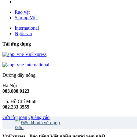
Rao vặt
Startup Việt
International
Ngôi sao
Tải ứng dụng
VnExpress
International
Đường dây nóng
Hà Nội
083.888.0123
Tp. Hồ Chí Minh
082.233.3555
Gửi tòa soạn
Quảng cáo
Điều khoản sử dụng
VnExpress - Báo tiếng Việt nhiều người xem nhất