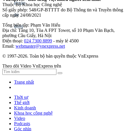
Thuộc Bộ Khoa học Công nghệ
Số giấy phép: 548/GP-BTTTT do Bộ Thông tin và Truyền thông
cấp ngày 24/08/2021
Tổng biên tập: Phạm Văn Hiếu
Địa chỉ: Tầng 10, Tòa A FPT Tower, số 10 Phạm Văn Bạch,
phường Cầu Giấy, Hà Nội
Điện thoại:
024 7300 8899
- máy lẻ 4500
Email:
webmaster@vnexpress.net
© 1997-2026. Toàn bộ bản quyền thuộc VnExpress
Theo dõi Video VnExpress trên
Trang nhất
Thời sự
Thế giới
Kinh doanh
Khoa học công nghệ
Video
Podcasts
Góc nhìn