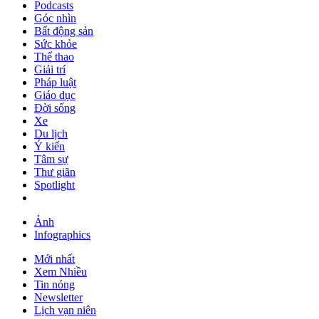
Podcasts
Góc nhìn
Bất động sản
Sức khỏe
Thể thao
Giải trí
Pháp luật
Giáo dục
Đời sống
Xe
Du lịch
Ý kiến
Tâm sự
Thư giãn
Spotlight
Ảnh
Infographics
Mới nhất
Xem Nhiều
Tin nóng
Newsletter
Lịch vạn niên