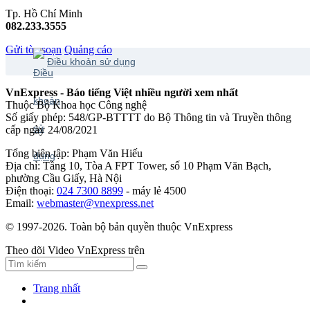
Tp. Hồ Chí Minh
082.233.3555
Gửi tòa soạn
Quảng cáo
Điều khoản sử dụng
VnExpress - Báo tiếng Việt nhiều người xem nhất
Thuộc Bộ Khoa học Công nghệ
Số giấy phép: 548/GP-BTTTT do Bộ Thông tin và Truyền thông
cấp ngày 24/08/2021
Tổng biên tập: Phạm Văn Hiếu
Địa chỉ: Tầng 10, Tòa A FPT Tower, số 10 Phạm Văn Bạch,
phường Cầu Giấy, Hà Nội
Điện thoại:
024 7300 8899
- máy lẻ 4500
Email:
webmaster@vnexpress.net
© 1997-2026. Toàn bộ bản quyền thuộc VnExpress
Theo dõi Video VnExpress trên
Trang nhất