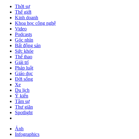
Thời sự
Thế giới
Kinh doanh
Khoa học công nghệ
Video
Podcasts
Góc nhìn
Bất động sản
Sức khỏe
Thể thao
Giải trí
Pháp luật
Giáo dục
Đời sống
Xe
Du lịch
Ý kiến
Tâm sự
Thư giãn
Spotlight
Ảnh
Infographics