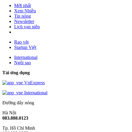
Mới nhất
Xem Nhiều
Tin nóng
Newsletter
Lịch vạn niên
Rao vặt
Startup Việt
International
Ngôi sao
Tải ứng dụng
VnExpress
International
Đường dây nóng
Hà Nội
083.888.0123
Tp. Hồ Chí Minh