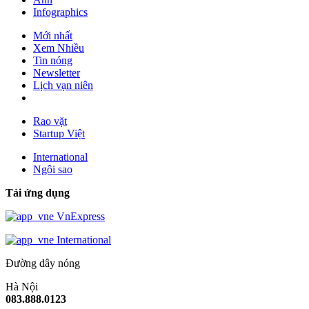
Infographics
Mới nhất
Xem Nhiều
Tin nóng
Newsletter
Lịch vạn niên
Rao vặt
Startup Việt
International
Ngôi sao
Tải ứng dụng
VnExpress
International
Đường dây nóng
Hà Nội
083.888.0123