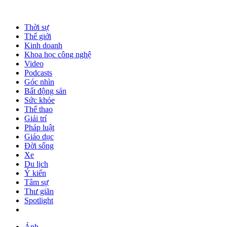
Thời sự
Thế giới
Kinh doanh
Khoa học công nghệ
Video
Podcasts
Góc nhìn
Bất động sản
Sức khỏe
Thể thao
Giải trí
Pháp luật
Giáo dục
Đời sống
Xe
Du lịch
Ý kiến
Tâm sự
Thư giãn
Spotlight
Ảnh