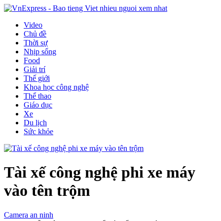
Video
Chủ đề
Thời sự
Nhịp sống
Food
Giải trí
Thế giới
Khoa học công nghệ
Thể thao
Giáo dục
Xe
Du lịch
Sức khỏe
Tài xế công nghệ phi xe máy
vào tên trộm
Camera an ninh