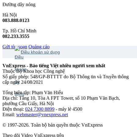
Đường dây nóng
Hà Nội
083.888.0123
Tp. Hồ Chí Minh
082.233.3555
Gửi tòa soạn
Quảng cáo
Điều khoản sử dụng
VnExpress - Báo tiếng Việt nhiều người xem nhất
Thuộc Bộ Khoa học Công nghệ
Số giấy phép: 548/GP-BTTTT do Bộ Thông tin và Truyền thông
cấp ngày 24/08/2021
Tổng biên tập: Phạm Văn Hiếu
Địa chỉ: Tầng 10, Tòa A FPT Tower, số 10 Phạm Văn Bạch,
phường Cầu Giấy, Hà Nội
Điện thoại:
024 7300 8899
- máy lẻ 4500
Email:
webmaster@vnexpress.net
© 1997-2026. Toàn bộ bản quyền thuộc VnExpress
Theo dõi Video VnExpress trên