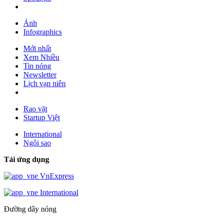
Ảnh
Infographics
Mới nhất
Xem Nhiều
Tin nóng
Newsletter
Lịch vạn niên
Rao vặt
Startup Việt
International
Ngôi sao
Tải ứng dụng
VnExpress
International
Đường dây nóng