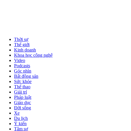
Thời sự
Thế giới
Kinh doanh
Khoa học công nghệ
Video
Podcasts
Góc nhìn
Bất động sản
Sức khỏe
Thể thao
Giải trí
Pháp luật
Giáo dục
Đời sống
Xe
Du lịch
Ý kiến
Tâm sự