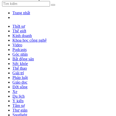
Trang nhất
Thời sự
Thế giới
Kinh doanh
Khoa học công nghệ
Video
Podcasts
Góc nhìn
Bất động sản
Sức khỏe
Thể thao
Giải trí
Pháp luật
Giáo dục
Đời sống
Xe
Du lịch
Ý kiến
Tâm sự
Thư giãn
Spotlight