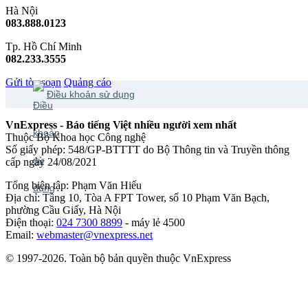
Hà Nội
083.888.0123
Tp. Hồ Chí Minh
082.233.3555
Gửi tòa soạn
Quảng cáo
Điều khoản sử dụng
VnExpress - Báo tiếng Việt nhiều người xem nhất
Thuộc Bộ Khoa học Công nghệ
Số giấy phép: 548/GP-BTTTT do Bộ Thông tin và Truyền thông
cấp ngày 24/08/2021
Tổng biên tập: Phạm Văn Hiếu
Địa chỉ: Tầng 10, Tòa A FPT Tower, số 10 Phạm Văn Bạch,
phường Cầu Giấy, Hà Nội
Điện thoại:
024 7300 8899
- máy lẻ 4500
Email:
webmaster@vnexpress.net
© 1997-2026. Toàn bộ bản quyền thuộc VnExpress