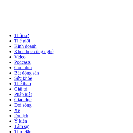
Thời sự
Thế giới
Kinh doanh
Khoa học công nghệ
Video
Podcasts
Góc nhìn
Bất động sản
Sức khỏe
Thể thao
Giải trí
Pháp luật
Giáo dục
Đời sống
Xe
Du lịch
Ý kiến
Tâm sự
Thư giãn