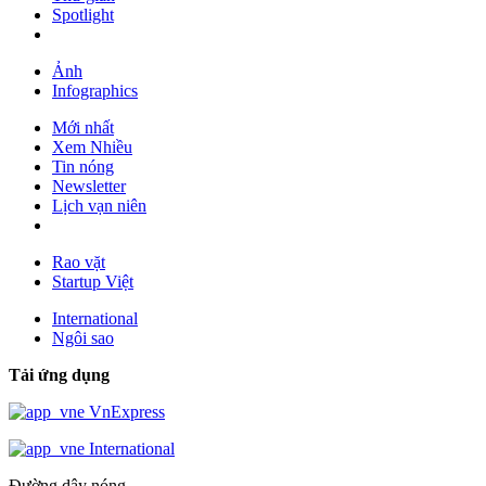
Spotlight
Ảnh
Infographics
Mới nhất
Xem Nhiều
Tin nóng
Newsletter
Lịch vạn niên
Rao vặt
Startup Việt
International
Ngôi sao
Tải ứng dụng
VnExpress
International
Đường dây nóng