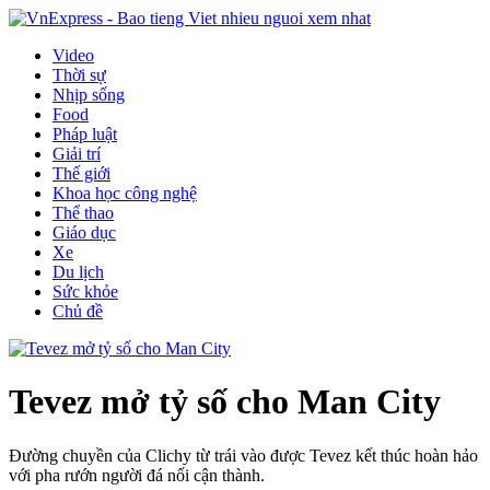
Video
Thời sự
Nhịp sống
Food
Pháp luật
Giải trí
Thế giới
Khoa học công nghệ
Thể thao
Giáo dục
Xe
Du lịch
Sức khỏe
Chủ đề
Tevez mở tỷ số cho Man City
Đường chuyền của Clichy từ trái vào được Tevez kết thúc hoàn hảo
với pha rướn người đá nối cận thành.