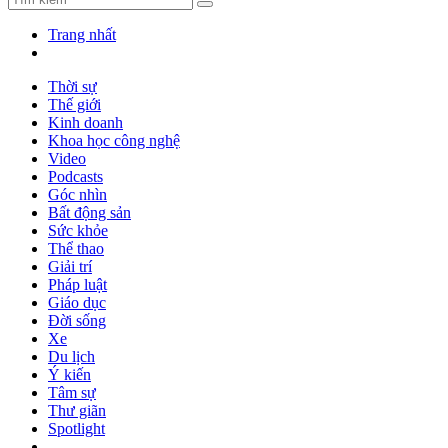
Trang nhất
Thời sự
Thế giới
Kinh doanh
Khoa học công nghệ
Video
Podcasts
Góc nhìn
Bất động sản
Sức khỏe
Thể thao
Giải trí
Pháp luật
Giáo dục
Đời sống
Xe
Du lịch
Ý kiến
Tâm sự
Thư giãn
Spotlight