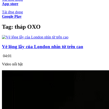
App store
Tải ứng dụng
Google Play
Tag:
tháp OXO
Vẻ lộng lẫy của London nhìn từ trên cao
04:01
Video nổi bật