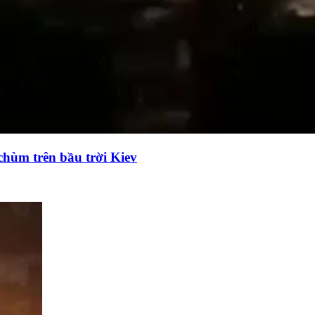
chùm trên bầu trời Kiev