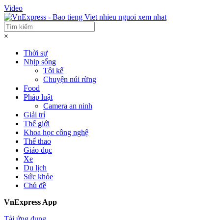
Video
×
Thời sự
Nhịp sống
Tôi kể
Chuyện núi rừng
Food
Pháp luật
Camera an ninh
Giải trí
Thế giới
Khoa học công nghệ
Thể thao
Giáo dục
Xe
Du lịch
Sức khỏe
Chủ đề
VnExpress App
Tải ứng dụng