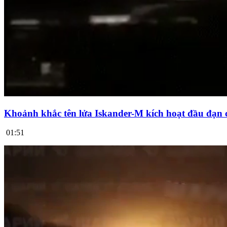
Khoảnh khắc tên lửa Iskander-M kích hoạt đầu đạn 
01:51