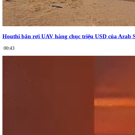
Houthi bắn rơi UAV hàng chục triệu USD của Arab 
00:43