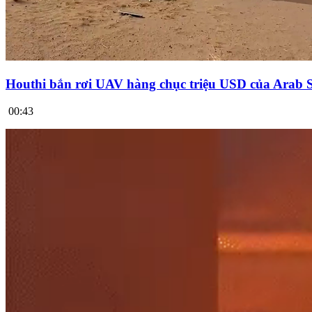
Houthi bắn rơi UAV hàng chục triệu USD của Arab 
00:43