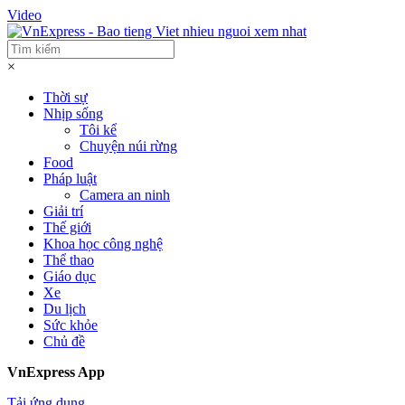
Video
×
Thời sự
Nhịp sống
Tôi kể
Chuyện núi rừng
Food
Pháp luật
Camera an ninh
Giải trí
Thế giới
Khoa học công nghệ
Thể thao
Giáo dục
Xe
Du lịch
Sức khỏe
Chủ đề
VnExpress App
Tải ứng dụng