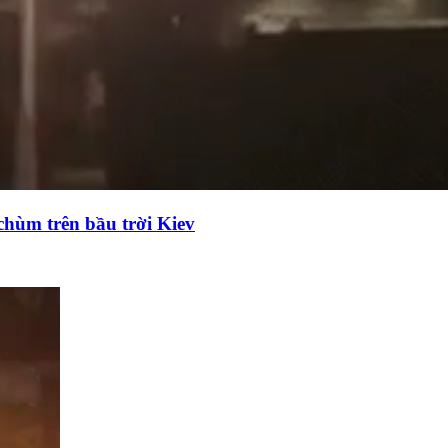
chùm trên bầu trời Kiev