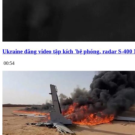
Ukraine đăng video tập kích 'bệ phóng, radar S-400
00:54