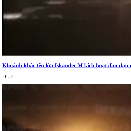
Khoảnh khắc tên lửa Iskander-M kích hoạt đầu đạn 
01:51