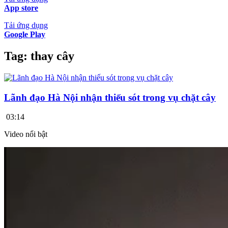
App store
Tải ứng dụng
Google Play
Tag:
thay cây
Lãnh đạo Hà Nội nhận thiếu sót trong vụ chặt cây
03:14
Video nổi bật