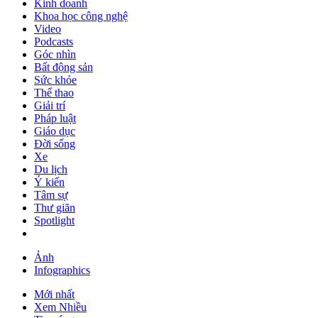
Kinh doanh
Khoa học công nghệ
Video
Podcasts
Góc nhìn
Bất động sản
Sức khỏe
Thể thao
Giải trí
Pháp luật
Giáo dục
Đời sống
Xe
Du lịch
Ý kiến
Tâm sự
Thư giãn
Spotlight
Ảnh
Infographics
Mới nhất
Xem Nhiều