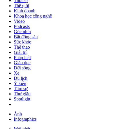
Thời sự
Thế giới
Kinh doanh
Khoa học công nghệ
Video
Podcasts
Góc nhìn
Bất động sản
Sức khỏe
Thể thao
Giải trí
Pháp luật
Giáo dục
Đời sống
Xe
Du lịch
Ý kiến
Tâm sự
Thư giãn
Spotlight
Ảnh
Infographics
Mới nhất