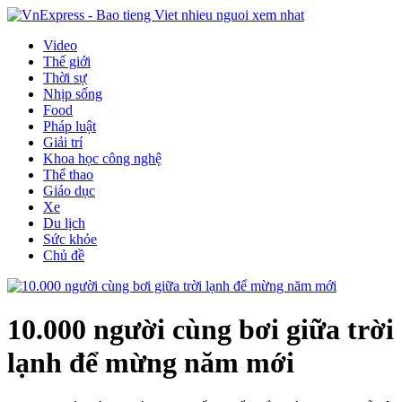
Video
Thế giới
Thời sự
Nhịp sống
Food
Pháp luật
Giải trí
Khoa học công nghệ
Thể thao
Giáo dục
Xe
Du lịch
Sức khỏe
Chủ đề
10.000 người cùng bơi giữa trời
lạnh để mừng năm mới