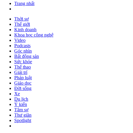
Trang nhất
Thời sự
Thế giới
Kinh doanh
Khoa học công nghệ
Video
Podcasts
Góc nhìn
Bất động sản
Sức khỏe
Thể thao
Giải trí
Pháp luật
Giáo dục
Đời sống
Xe
Du lịch
Ý kiến
Tâm sự
Thư giãn
Spotlight