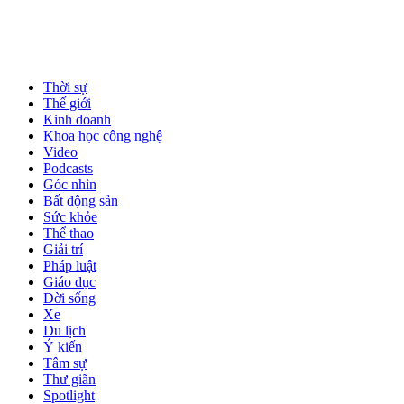
Thời sự
Thế giới
Kinh doanh
Khoa học công nghệ
Video
Podcasts
Góc nhìn
Bất động sản
Sức khỏe
Thể thao
Giải trí
Pháp luật
Giáo dục
Đời sống
Xe
Du lịch
Ý kiến
Tâm sự
Thư giãn
Spotlight