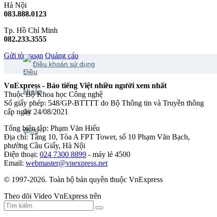
Hà Nội
083.888.0123
Tp. Hồ Chí Minh
082.233.3555
Gửi tòa soạn
Quảng cáo
Điều khoản sử dụng
VnExpress - Báo tiếng Việt nhiều người xem nhất
Thuộc Bộ Khoa học Công nghệ
Số giấy phép: 548/GP-BTTTT do Bộ Thông tin và Truyền thông
cấp ngày 24/08/2021
Tổng biên tập: Phạm Văn Hiếu
Địa chỉ: Tầng 10, Tòa A FPT Tower, số 10 Phạm Văn Bạch,
phường Cầu Giấy, Hà Nội
Điện thoại:
024 7300 8899
- máy lẻ 4500
Email:
webmaster@vnexpress.net
© 1997-2026. Toàn bộ bản quyền thuộc VnExpress
Theo dõi Video VnExpress trên