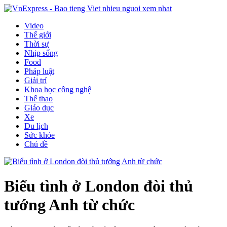
Video
Thế giới
Thời sự
Nhịp sống
Food
Pháp luật
Giải trí
Khoa học công nghệ
Thể thao
Giáo dục
Xe
Du lịch
Sức khỏe
Chủ đề
Biểu tình ở London đòi thủ
tướng Anh từ chức