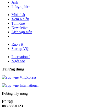
Ảnh
Infographics
Mới nhất
Xem Nhiều
Tin nóng
Newsletter
Lịch vạn niên
Rao vặt
Startup Việt
International
Ngôi sao
Tải ứng dụng
VnExpress
International
Đường dây nóng
Hà Nội
083.888.0123