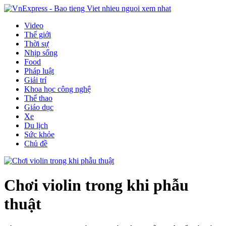
Video
Thế giới
Thời sự
Nhịp sống
Food
Pháp luật
Giải trí
Khoa học công nghệ
Thể thao
Giáo dục
Xe
Du lịch
Sức khỏe
Chủ đề
Chơi violin trong khi phẫu
thuật