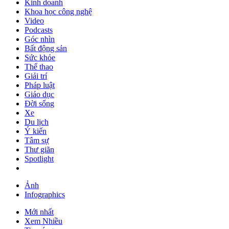
Kinh doanh
Khoa học công nghệ
Video
Podcasts
Góc nhìn
Bất động sản
Sức khỏe
Thể thao
Giải trí
Pháp luật
Giáo dục
Đời sống
Xe
Du lịch
Ý kiến
Tâm sự
Thư giãn
Spotlight
Ảnh
Infographics
Mới nhất
Xem Nhiều