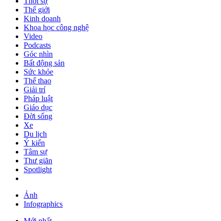
Thời sự
Thế giới
Kinh doanh
Khoa học công nghệ
Video
Podcasts
Góc nhìn
Bất động sản
Sức khỏe
Thể thao
Giải trí
Pháp luật
Giáo dục
Đời sống
Xe
Du lịch
Ý kiến
Tâm sự
Thư giãn
Spotlight
Ảnh
Infographics
Mới nhất