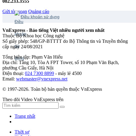
082.233.3555
Gửi tòa soạn
Quảng cáo
Điều khoản sử dụng
VnExpress - Báo tiếng Việt nhiều người xem nhất
Thuộc Bộ Khoa học Công nghệ
Số giấy phép: 548/GP-BTTTT do Bộ Thông tin và Truyền thông
cấp ngày 24/08/2021
Tổng biên tập: Phạm Văn Hiếu
Địa chỉ: Tầng 10, Tòa A FPT Tower, số 10 Phạm Văn Bạch,
phường Cầu Giấy, Hà Nội
Điện thoại:
024 7300 8899
- máy lẻ 4500
Email:
webmaster@vnexpress.net
© 1997-2026. Toàn bộ bản quyền thuộc VnExpress
Theo dõi Video VnExpress trên
Trang nhất
Thời sự