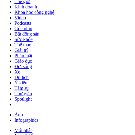
Thế giới
Kinh doanh
Khoa học công nghệ
Video
Podcasts
Góc nhìn
Bất động sản
Sức khỏe
Thể thao
Giải trí
Pháp luật
Giáo dục
Đời sống
Xe
Du lịch
Ý kiến
Tâm sự
Thư giãn
Spotlight
Ảnh
Infographics
Mới nhất