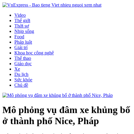
Video
Thế giới
Thời sự
Nhịp sống
Food
Pháp luật
Giải trí
Khoa học công nghệ
Thể thao
Giáo dục
Xe
Du lịch
Sức khỏe
Chủ đề
Mô phỏng vụ đâm xe khủng bố
ở thành phố Nice, Pháp