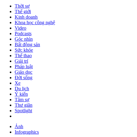
Thời sự
Thế giới
Kinh doanh
Khoa học công nghệ
Video
Podcasts
Góc nhìn
Bất động sản
Sức khỏe
Thể thao
Giải trí
Pháp luật
Giáo dục
Đời sống
Xe
Du lịch
Ý kiến
Tâm sự
Thư giãn
Spotlight
Ảnh
Infographics