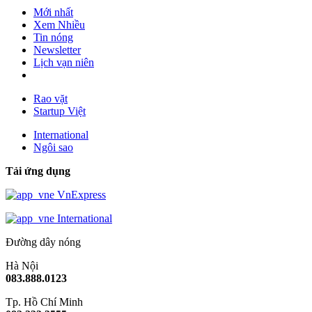
Mới nhất
Xem Nhiều
Tin nóng
Newsletter
Lịch vạn niên
Rao vặt
Startup Việt
International
Ngôi sao
Tải ứng dụng
VnExpress
International
Đường dây nóng
Hà Nội
083.888.0123
Tp. Hồ Chí Minh