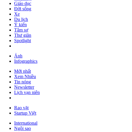
Giáo dục
Đời sống
Xe
Du lịch
Ý kiến
Tâm sự
Thư giãn
Spotlight
Ảnh
Infographics
Mới nhất
Xem Nhiều
Tin nóng
Newsletter
Lịch vạn niên
Rao vặt
Startup Việt
International
Ngôi sao