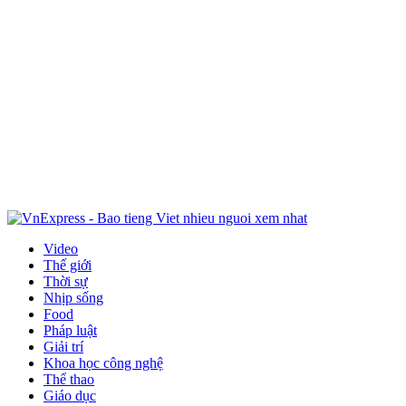
Video
Thế giới
Thời sự
Nhịp sống
Food
Pháp luật
Giải trí
Khoa học công nghệ
Thể thao
Giáo dục