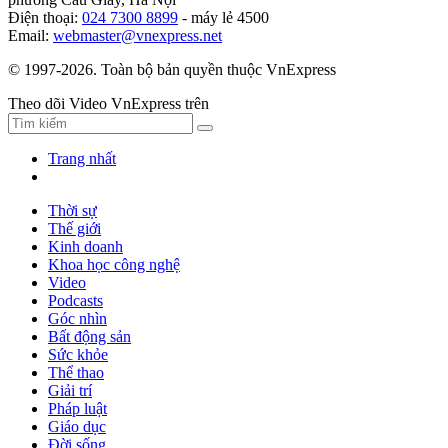
Điện thoại:
024 7300 8899
- máy lẻ 4500
Email:
webmaster@vnexpress.net
© 1997-2026. Toàn bộ bản quyền thuộc VnExpress
Theo dõi Video VnExpress trên
Trang nhất
Thời sự
Thế giới
Kinh doanh
Khoa học công nghệ
Video
Podcasts
Góc nhìn
Bất động sản
Sức khỏe
Thể thao
Giải trí
Pháp luật
Giáo dục
Đời sống