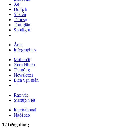
Xe
Du lịch
Ý kiến
Tâm sự
Thư giãn
Spotlight
Ảnh
Infographics
Mới nhất
Xem Nhiều
Tin nóng
Newsletter
Lịch vạn niên
Rao vặt
Startup Việt
International
Ngôi sao
Tải ứng dụng