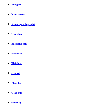
Thế giới
Kinh doanh
Khoa học công nghệ
Góc nhìn
Bất động sản
Sức khỏe
Thể thao
Giải trí
Pháp luật
Giáo dục
Đời sống