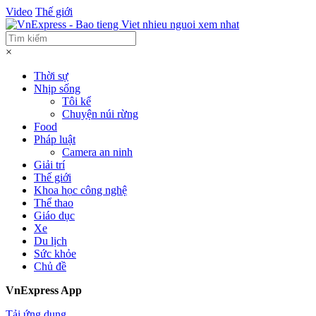
Video
Thế giới
×
Thời sự
Nhịp sống
Tôi kể
Chuyện núi rừng
Food
Pháp luật
Camera an ninh
Giải trí
Thế giới
Khoa học công nghệ
Thể thao
Giáo dục
Xe
Du lịch
Sức khỏe
Chủ đề
VnExpress App
Tải ứng dụng