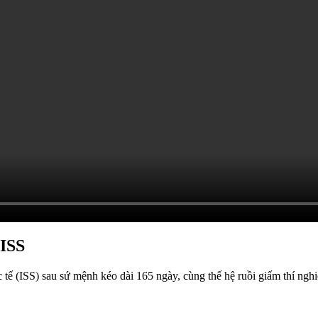
 ISS
 tế (ISS) sau sứ mệnh kéo dài 165 ngày, cùng thế hệ ruồi giấm thí ngh