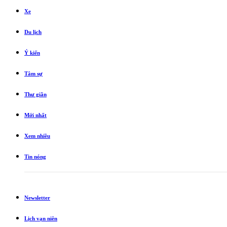
Xe
Du lịch
Ý kiến
Tâm sự
Thư giãn
Mới nhất
Xem nhiều
Tin nóng
Newsletter
Lịch vạn niên