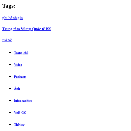
Tags:
phi hành gia
Trung tâm Vũ trụ Quốc tế ISS
trở về
Trang chủ
Video
Podcasts
Ảnh
Infographics
VnE-GO
Thời sự