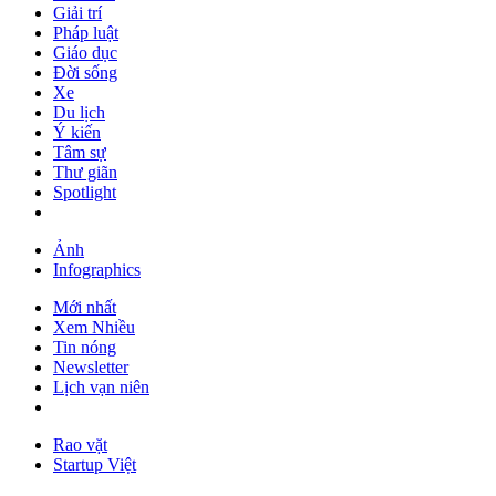
Giải trí
Pháp luật
Giáo dục
Đời sống
Xe
Du lịch
Ý kiến
Tâm sự
Thư giãn
Spotlight
Ảnh
Infographics
Mới nhất
Xem Nhiều
Tin nóng
Newsletter
Lịch vạn niên
Rao vặt
Startup Việt