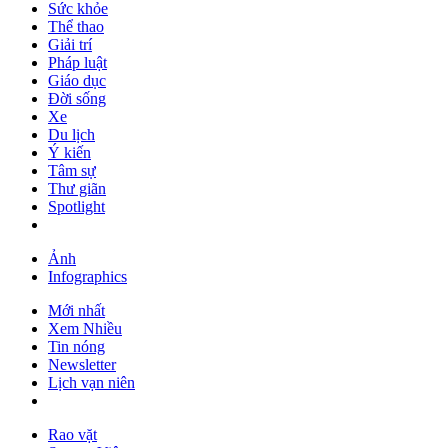
Sức khỏe
Thể thao
Giải trí
Pháp luật
Giáo dục
Đời sống
Xe
Du lịch
Ý kiến
Tâm sự
Thư giãn
Spotlight
Ảnh
Infographics
Mới nhất
Xem Nhiều
Tin nóng
Newsletter
Lịch vạn niên
Rao vặt