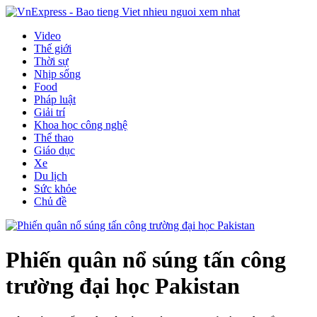
Video
Thế giới
Thời sự
Nhịp sống
Food
Pháp luật
Giải trí
Khoa học công nghệ
Thể thao
Giáo dục
Xe
Du lịch
Sức khỏe
Chủ đề
Phiến quân nổ súng tấn công
trường đại học Pakistan