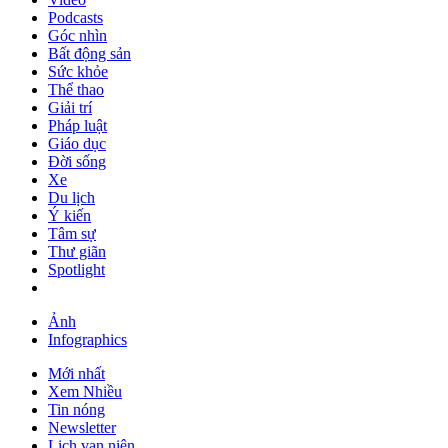
Podcasts
Góc nhìn
Bất động sản
Sức khỏe
Thể thao
Giải trí
Pháp luật
Giáo dục
Đời sống
Xe
Du lịch
Ý kiến
Tâm sự
Thư giãn
Spotlight
Ảnh
Infographics
Mới nhất
Xem Nhiều
Tin nóng
Newsletter
Lịch vạn niên