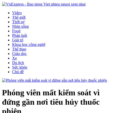
Video
Thế giới
Thời sự
Nhịp sống
Food
Pháp luật
Giải trí
Khoa học công nghệ
Thể thao
Giáo dục
Xe
Du lịch
Sức khỏe
Chủ đề
Phóng viên mất kiểm soát vì
đứng gần nơi tiêu hủy thuốc
phiện