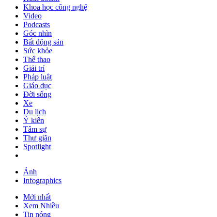
Khoa học công nghệ
Video
Podcasts
Góc nhìn
Bất động sản
Sức khỏe
Thể thao
Giải trí
Pháp luật
Giáo dục
Đời sống
Xe
Du lịch
Ý kiến
Tâm sự
Thư giãn
Spotlight
Ảnh
Infographics
Mới nhất
Xem Nhiều
Tin nóng