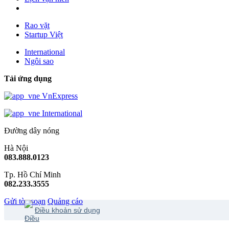
Rao vặt
Startup Việt
International
Ngôi sao
Tải ứng dụng
VnExpress
International
Đường dây nóng
Hà Nội
083.888.0123
Tp. Hồ Chí Minh
082.233.3555
Gửi tòa soạn
Quảng cáo
Điều khoản sử dụng