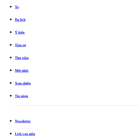
Xe
Du lịch
Ý kiến
Tâm sự
Thư giãn
Mới nhất
Xem nhiều
Tin nóng
Newsletter
Lịch vạn niên