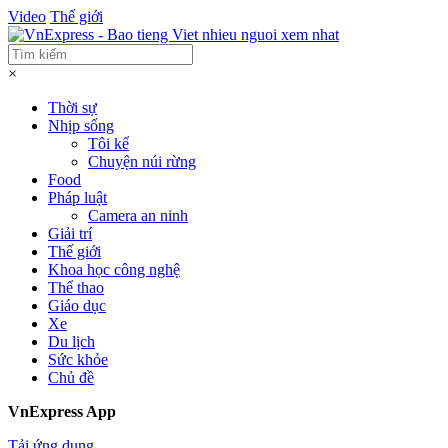
Video
Thế giới
×
Thời sự
Nhịp sống
Tôi kể
Chuyện núi rừng
Food
Pháp luật
Camera an ninh
Giải trí
Thế giới
Khoa học công nghệ
Thể thao
Giáo dục
Xe
Du lịch
Sức khỏe
Chủ đề
VnExpress App
Tải ứng dụng