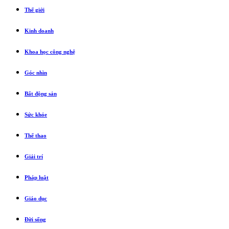
Thế giới
Kinh doanh
Khoa học công nghệ
Góc nhìn
Bất động sản
Sức khỏe
Thể thao
Giải trí
Pháp luật
Giáo dục
Đời sống