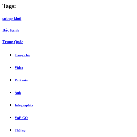
Tags:
sương khói
Bắc Kinh
Trung Quốc
Trang chủ
Video
Podcasts
Ảnh
Infographics
VnE-GO
Thời sự