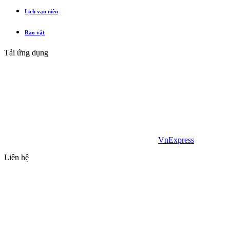
Lịch vạn niên
Rao vặt
Tải ứng dụng
VnExpress
Liên hệ