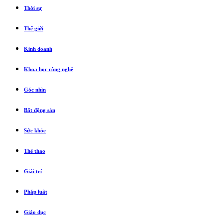
Thời sự
Thế giới
Kinh doanh
Khoa học công nghệ
Góc nhìn
Bất động sản
Sức khỏe
Thể thao
Giải trí
Pháp luật
Giáo dục