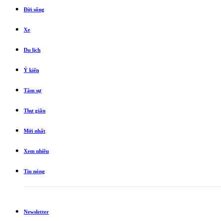
Đời sống
Xe
Du lịch
Ý kiến
Tâm sự
Thư giãn
Mới nhất
Xem nhiều
Tin nóng
Newsletter