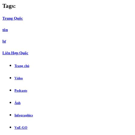
Tags:
Trung Quốc
tôn
lư
Liên Hợp Quốc
Trang chủ
Video
Podcasts
Ảnh
Infographics
VnE-GO