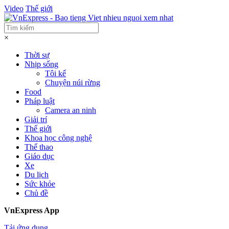
Video
Thế giới
×
Thời sự
Nhịp sống
Tôi kể
Chuyện núi rừng
Food
Pháp luật
Camera an ninh
Giải trí
Thế giới
Khoa học công nghệ
Thể thao
Giáo dục
Xe
Du lịch
Sức khỏe
Chủ đề
VnExpress App
Tải ứng dụng