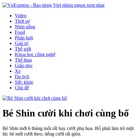
Video
Thời sự
Nhịp sống
Food
Pháp luật
Giải trí
Thế giới
Khoa học công nghệ
Thể thao
Giáo dục
Xe
Du lịch
Sức khỏe
Chủ đề
Bé Shin cười khi chơi cùng bố
Bé Shin mới 6 tháng tuổi rất hay cười phụ họa. Bố phải làm trò một
lúc bé mới cười theo, tiếng cười rất giòn.