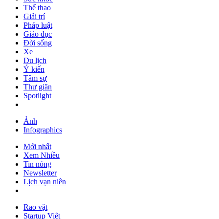
Thể thao
Giải trí
Pháp luật
Giáo dục
Đời sống
Xe
Du lịch
Ý kiến
Tâm sự
Thư giãn
Spotlight
Ảnh
Infographics
Mới nhất
Xem Nhiều
Tin nóng
Newsletter
Lịch vạn niên
Rao vặt
Startup Việt