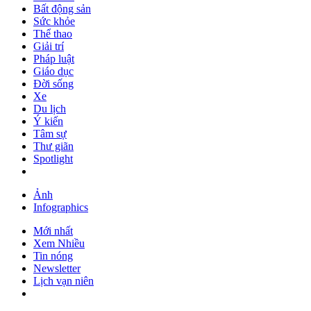
Bất động sản
Sức khỏe
Thể thao
Giải trí
Pháp luật
Giáo dục
Đời sống
Xe
Du lịch
Ý kiến
Tâm sự
Thư giãn
Spotlight
Ảnh
Infographics
Mới nhất
Xem Nhiều
Tin nóng
Newsletter
Lịch vạn niên