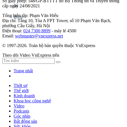
Số giấy phép: 548/GP-BTTTT do Bộ Thông tin và Truyền thông
cấp ngày 24/08/2021
Tổng biên tập: Phạm Văn Hiếu
Địa chỉ: Tầng 10, Tòa A FPT Tower, số 10 Phạm Văn Bạch,
phường Cầu Giấy, Hà Nội
Điện thoại:
024 7300 8899
- máy lẻ 4500
Email:
webmaster@vnexpress.net
© 1997-2026. Toàn bộ bản quyền thuộc VnExpress
Theo dõi Video VnExpress trên
Trang nhất
Thời sự
Thế giới
Kinh doanh
Khoa học công nghệ
Video
Podcasts
Góc nhìn
Bất động sản
Sức khỏe